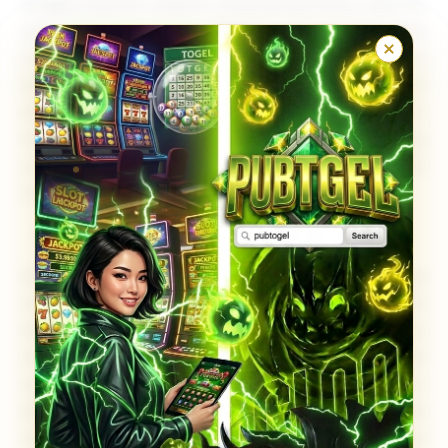
hingga pasaran modern yang paling dicari saat ini,
yaitu
Situs Toto Macau
. Semua pasaran yang kami
sediakan dijamin memiliki lisensi resmi WLA
(World Lottery Association), sehingga hasil
keluaran angka dipastikan 100% adil, transparan,
dan tanpa manipulasi. Anda bisa bebas memasang
taruhan 4D, 3D, maupun 2D dengan minimal bet
terkecil, hanya 100 perak saja!
Mengapa Anda Harus Bergabung di PUBTOGEL
Hari Ini?
Kami menjamin sistem keamanan mutakhir yang
menjaga privasi data Anda tetap aman bersama
kami. Selain itu, proses transaksi deposit dan
withdraw di situs ini sangat kilat, didukung oleh
bank lokal ternama serta e-wallet terpopuler.
Berapapun total kemenangan jackpot yang Anda
dapatkan, pasti akan kami bayar lunas tanpa