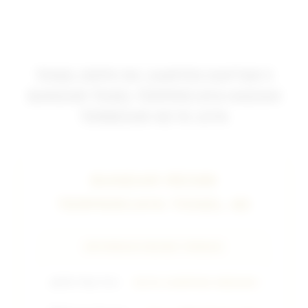
TOGEL DEPO 5K | AARTOS DAFTAR 5
BANDAR TOGEL TERPERCAYA HADIAH
TERBESAR 4D 10 JUTA
BANDAR RESMI
TERPERCAYA TOGEL 4D
INFORMASI ENGINE TERBAIK
🔥
Win Rate Slot
98.9% GAMPANG MENANG