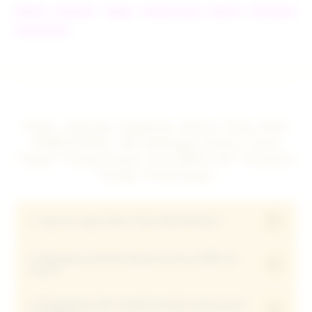
Daftar Bandar Togel Terpercaya Resmi Terbesar
Indonesia
FAQ: Ulasan Seputar Situs Toto Slot
PUBTOGEL 4D Sebagai Situs Toto
Togel Terpercaya Via QRIS 5K Terbaru
Tanpa Potongan
+
1. Apa itu Agen Situs Toto PUBTOGEL?
2. Mengapa minimal deposit harus 5000 via
PUBTOGEL adalah link Agen Situs Toto Online
+
Dana?
terpercaya di Indonesia yang mendukung transaksi
via DANA dan sistem QRIS tanpa potongan dengan
3. Bagaimana jika terjadi kendala saat proses
Metode Dana memungkinkan proses transfer kilat
proses cepat hanya dalam hitungan detik.
+