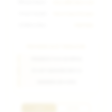
💳
Sistem Deposit
Dana, QRIS, Bank Lokal
⚡
Proses Transaksi
Kilat & Tanpa Potongan
📱
Platform Utama
PUBTOGEL
PROVIDER SLOT TERGACOR
PRAGMATIC PLAY (OLYMPUS)
PG SOFT (MAHJONG WAYS 2)
HABANERO (KOI GATE)
LOGIN
DAFTAR