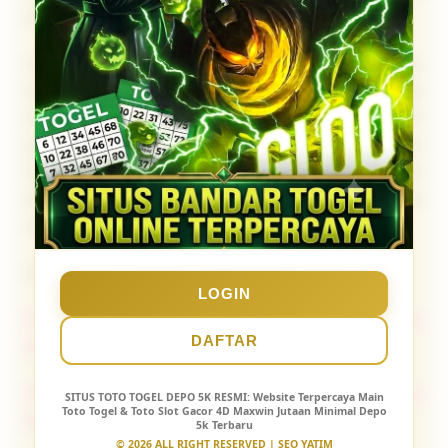
potongan sepeser pun.
Tunggu apa lagi? Jangan biarkan keberuntungan
Anda tertunda. Daftarkan diri Anda sekarang juga
di
PUBTOGEL
, nikmati keseruan menebak angka di
pasaran terlengkap, dan rasakan sensasi meraih JP
Paus dengan modal receh depo 5k. Klik tombol
daftar hari ini dan mulailah perjalanan Anda
menuju jutawan baru bersama
PUBTOGEL
!
Artikel Terkait :
LOGIN
Situs Bandar Togel Terpercaya & Link Agen Slot
DAFTAR
Gacor Hari Ini
TOTO 4D Ambyar Bandar Online TOTO88 & Utama
SITUS TOTO TOGEL DEPO 5K RESMI
: Website Terpercaya Main
Toto Togel & Toto Slot Gacor 4D Maxwin Jutaan Minimal Depo
Situs Togel Resmi
5k Terbaru
© 2026 ALL RIGHT RESERVED | SEO YATIM