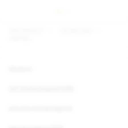
Togel Deposit 5k
>
slot depo 5000
>
PUBTOGEL
Buka
Footer Navigation
Keyword :
Buka
slot minimal deposit 5000
Buka
toto slot minimal depo 5k
Buka