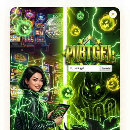
hingga pasaran modern yang paling dicari saat ini,
yaitu
Situs Toto Macau
. Semua pasaran yang kami
sediakan dijamin memiliki lisensi resmi WLA
(World Lottery Association), sehingga hasil
keluaran angka dipastikan 100% adil, transparan,
dan tanpa manipulasi. Anda bisa bebas memasang
taruhan 4D, 3D, maupun 2D dengan minimal bet
terkecil, hanya 100 perak saja!
Mengapa Anda Harus Bergabung di PUBTOGEL
Hari Ini?
Kami menjamin sistem keamanan mutakhir yang
menjaga privasi data Anda tetap aman bersama
kami. Selain itu, proses transaksi deposit dan
withdraw di situs ini sangat kilat, didukung oleh
bank lokal ternama serta e-wallet terpopuler.
Berapapun total kemenangan jackpot yang Anda
dapatkan, pasti akan kami bayar lunas tanpa