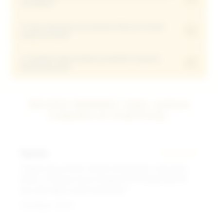
transaksi?
tanpa biaya tambahan, sehingga modal hiburan
hemat 5000 rupiah Anda tetap utuh masuk ke saldo
4. Apa saja jenis permainan hiburan hemat
Jangan khawatir! Layanan support Live Chat VVIP
akun tanpa potongan sepeserpun.
+
yang tersedia?
kami siaga 24 jam penuh untuk membantu
memastikan setiap kendala pengisian saldo minimal
5. Apakah data pribadi pendaftar terjamin
Tersedia ribuan jenis game mulai dari provider slot
deposit 5000 Anda terselesaikan dalam hitungan
+
keamanannya?
ternama seperti Pragmatic Play, PG Soft, dan
detik.
Habanero yang semuanya bisa dimainkan secara
Sangat aman! Kami menggunakan sistem enkripsi
hemat mulai dari modal 5k saja dan juga togel
tingkat tinggi yang memastikan seluruh data
REVIEW MEMBER YANG SUDAH
online.
pendaftar baru tetap terlindungi dan terjaga
GABUNG DI PUBTOGEL
kerahasiaannya.
Rayman
★★★★★
"Engine dan provider terbaik emang beda, main game
Gates of Olympus lancar banget di HP. Modal depo 5k
aja udah dapet scatter berkali-kali."
Terverifikasi - Hari Ini