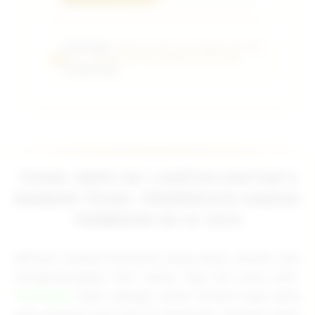
PUBTOGEL:
Website Terpercaya Main Toto Slot
Gacor 4D Maxwin Jutaan Minimal Depo 5k
Terbaik 2026.
TOGEL DEPO 5K | AARTOS DAFTAR 5
BANDAR TOGEL TERPERCAYA HADIAH
TERBESAR 4D 10 JUTA
Mencari tempat bertaruh yang aman, murah, dan
menguntungkan kini bukan lagi hal yang sulit.
PUBTOGEL
hadir sebagai solusi terbaik bagi Anda
para pecinta judi toto di Indonesia. Sebagai salah