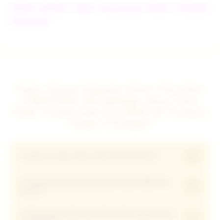
Daftar Bandar Togel Terpercaya Resmi Terbesar
Indonesia
FAQ: Ulasan Seputar Situs Toto Slot
PUBTOGEL 4D Sebagai Situs Toto
Togel Terpercaya Via QRIS 5K Terbaru
Tanpa Potongan
+
1. Apa itu Agen Situs Toto PUBTOGEL?
2. Mengapa minimal deposit harus 5000 via
PUBTOGEL adalah link Agen Situs Toto Online
+
Dana?
terpercaya di Indonesia yang mendukung transaksi
via DANA dan sistem QRIS tanpa potongan dengan
3. Bagaimana jika terjadi kendala saat proses
Metode Dana memungkinkan proses transfer kilat
proses cepat hanya dalam hitungan detik.
+