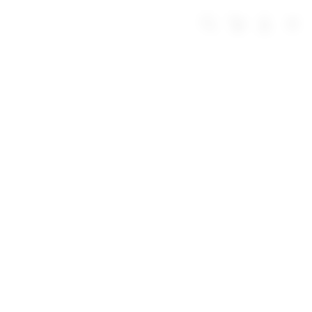
Skip
to
Troli
Login
Navigation
Deposit 5000
content