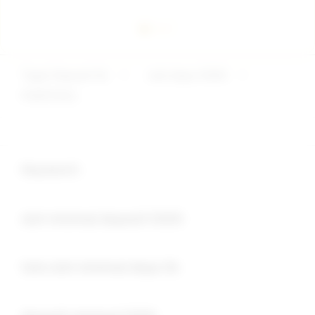
Togel Deposit 5k
>
slot depo 5000
>
PUBTOGEL
Buka
Footer Navigation
Keyword :
Buka
slot minimal deposit 5000
Buka
toto slot minimal depo 5k
Buka