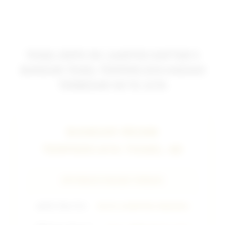
TOGEL DEPO 5K | AARTOS DAFTAR 5
BANDAR TOGEL TERPERCAYA HADIAH
TERBESAR 4D 10 JUTA
BANDAR RESMI
TERPERCAYA TOGEL 4D
INFORMASI ENGINE TERBAIK
🔥
Win Rate Slot
98.9% GAMPANG MENANG