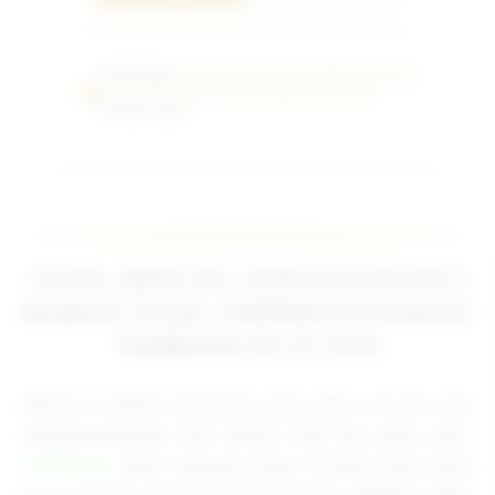
PUBTOGEL:
Website Terpercaya Main Toto Slot
Gacor 4D Maxwin Jutaan Minimal Depo 5k
Terbaik 2026.
TOGEL DEPO 5K | AARTOS DAFTAR 5
BANDAR TOGEL TERPERCAYA HADIAH
TERBESAR 4D 10 JUTA
Mencari tempat bertaruh yang aman, murah, dan
menguntungkan kini bukan lagi hal yang sulit.
PUBTOGEL
hadir sebagai solusi terbaik bagi Anda
para pecinta judi toto di Indonesia. Sebagai salah