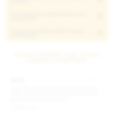
transaksi?
tanpa biaya tambahan, sehingga modal hiburan
hemat 5000 rupiah Anda tetap utuh masuk ke saldo
4. Apa saja jenis permainan hiburan hemat
Jangan khawatir! Layanan support Live Chat VVIP
akun tanpa potongan sepeserpun.
+
yang tersedia?
kami siaga 24 jam penuh untuk membantu
memastikan setiap kendala pengisian saldo minimal
5. Apakah data pribadi pendaftar terjamin
Tersedia ribuan jenis game mulai dari provider slot
deposit 5000 Anda terselesaikan dalam hitungan
+
keamanannya?
ternama seperti Pragmatic Play, PG Soft, dan
detik.
Habanero yang semuanya bisa dimainkan secara
Sangat aman! Kami menggunakan sistem enkripsi
hemat mulai dari modal 5k saja dan juga togel
tingkat tinggi yang memastikan seluruh data
REVIEW MEMBER YANG SUDAH
online.
pendaftar baru tetap terlindungi dan terjaga
GABUNG DI PUBTOGEL
kerahasiaannya.
Rayman
★★★★★
"Engine dan provider terbaik emang beda, main game
Gates of Olympus lancar banget di HP. Modal depo 5k
aja udah dapet scatter berkali-kali."
Terverifikasi - Hari Ini