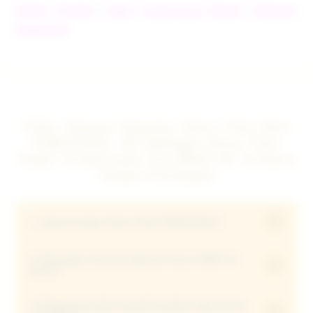
Daftar Bandar Togel Terpercaya Resmi Terbesar
Indonesia
FAQ: Ulasan Seputar Situs Toto Slot
PUBTOGEL 4D Sebagai Situs Toto
Togel Terpercaya Via QRIS 5K Terbaru
Tanpa Potongan
+
1. Apa itu Agen Situs Toto PUBTOGEL?
2. Mengapa minimal deposit harus 5000 via
PUBTOGEL adalah link Agen Situs Toto Online
+
Dana?
terpercaya di Indonesia yang mendukung transaksi
via DANA dan sistem QRIS tanpa potongan dengan
3. Bagaimana jika terjadi kendala saat proses
Metode Dana memungkinkan proses transfer kilat
proses cepat hanya dalam hitungan detik.
+