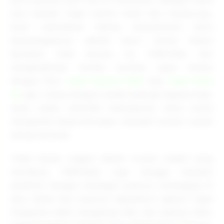
satu bandar togel online resmi dan terpercaya,
kami memahami bahwa kenyamanan serta
keterjangkauan adalah kunci utama dalam
bermain. Oleh karena itu, PUBTOGEL kini
menghadirkan inovasi taruhan super hemat
dengan fitur
togel deposit 5000
atau
togel depo
5k
saja. Cukup dengan modal seharga segelas kopi,
Anda sudah memiliki kesempatan emas untuk
mengubah keberuntungan menjadi jutaan rupiah
setiap harinya!
Tidak hanya unggul dalam urusan modal yang
merakyat, PUBTOGEL juga bangga menjadi
platform dengan
berbagai pasaran terlengkap
di
Asia. Mulai dari pasaran legendaris seperti Togel
Singapore (SGP), Hongkong (HK), dan Sydney (SDY),