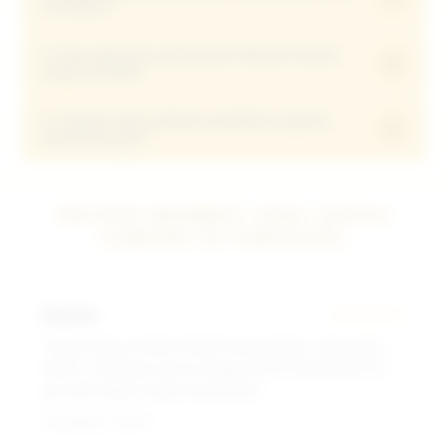
transaksi?
tanpa biaya tambahan, sehingga modal hiburan
hemat 5000 rupiah Anda tetap utuh masuk ke saldo
4. Apa saja jenis permainan hiburan hemat
Jangan khawatir! Layanan support Live Chat VVIP
akun tanpa potongan sepeserpun.
+
yang tersedia?
kami siaga 24 jam penuh untuk membantu
memastikan setiap kendala pengisian saldo minimal
5. Apakah data pribadi pendaftar terjamin
Tersedia ribuan jenis game mulai dari provider slot
deposit 5000 Anda terselesaikan dalam hitungan
+
keamanannya?
ternama seperti Pragmatic Play, PG Soft, dan
detik.
Habanero yang semuanya bisa dimainkan secara
Sangat aman! Kami menggunakan sistem enkripsi
hemat mulai dari modal 5k saja dan juga togel
tingkat tinggi yang memastikan seluruh data
REVIEW MEMBER YANG SUDAH
online.
pendaftar baru tetap terlindungi dan terjaga
GABUNG DI PUBTOGEL
kerahasiaannya.
Rayman
★★★★★
"Engine dan provider terbaik emang beda, main game
Gates of Olympus lancar banget di HP. Modal depo 5k
aja udah dapet scatter berkali-kali."
Terverifikasi - Hari Ini