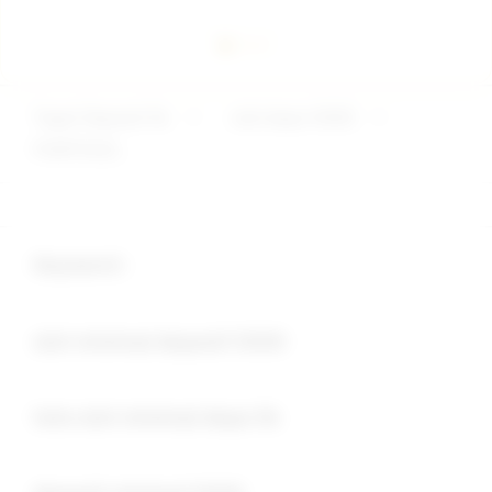
Togel Deposit 5k
>
slot depo 5000
>
PUBTOGEL
Buka
Footer Navigation
Keyword :
Buka
slot minimal deposit 5000
Buka
toto slot minimal depo 5k
Buka