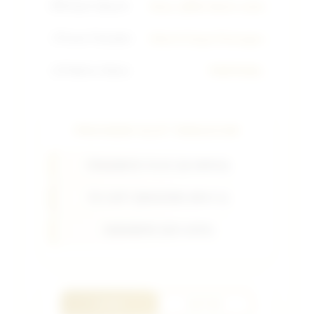
💳
Sistem Deposit
Dana, QRIS, Bank Lokal
⚡
Proses Transaksi
Kilat & Tanpa Potongan
📱
Platform Utama
PUBTOGEL
PROVIDER SLOT TERGACOR
PRAGMATIC PLAY (OLYMPUS)
PG SOFT (MAHJONG WAYS 2)
HABANERO (KOI GATE)
LOGIN
DAFTAR