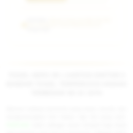
PUBTOGEL:
Website Terpercaya Main Toto Slot
Gacor 4D Maxwin Jutaan Minimal Depo 5k
Terbaik 2026.
TOGEL DEPO 5K | AARTOS DAFTAR 5
BANDAR TOGEL TERPERCAYA HADIAH
TERBESAR 4D 10 JUTA
Mencari tempat bertaruh yang aman, murah, dan
menguntungkan kini bukan lagi hal yang sulit.
PUBTOGEL
hadir sebagai solusi terbaik bagi Anda
para pecinta judi toto di Indonesia. Sebagai salah