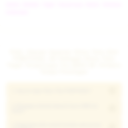
Daftar Bandar Togel Terpercaya Resmi Terbesar
Indonesia
FAQ: Ulasan Seputar Situs Toto Slot
PUBTOGEL 4D Sebagai Situs Toto
Togel Terpercaya Via QRIS 5K Terbaru
Tanpa Potongan
+
1. Apa itu Agen Situs Toto PUBTOGEL?
2. Mengapa minimal deposit harus 5000 via
PUBTOGEL adalah link Agen Situs Toto Online
+
Dana?
terpercaya di Indonesia yang mendukung transaksi
via DANA dan sistem QRIS tanpa potongan dengan
3. Bagaimana jika terjadi kendala saat proses
Metode Dana memungkinkan proses transfer kilat
proses cepat hanya dalam hitungan detik.
+