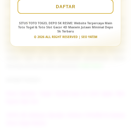
potongan sepeser pun.
DAFTAR
Tunggu apa lagi? Jangan biarkan keberuntungan
SITUS TOTO TOGEL DEPO 5K RESMI
: Website Terpercaya Main
Anda tertunda. Daftarkan diri Anda sekarang juga
Toto Togel & Toto Slot Gacor 4D Maxwin Jutaan Minimal Depo
5k Terbaru
di
PUBTOGEL
, nikmati keseruan menebak angka di
© 2026 ALL RIGHT RESERVED | SEO YATIM
pasaran terlengkap, dan rasakan sensasi meraih JP
Paus dengan modal receh depo 5k. Klik tombol
daftar hari ini dan mulailah perjalanan Anda
menuju jutawan baru bersama
PUBTOGEL
!
Artikel Terkait :
Situs Bandar Togel Terpercaya & Link Agen Slot
Gacor Hari Ini
TOTO 4D Ambyar Bandar Online TOTO88 & Utama
Situs Togel Resmi