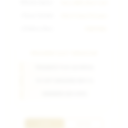
💳
Sistem Deposit
Dana, QRIS, Bank Lokal
⚡
Proses Transaksi
Kilat & Tanpa Potongan
📱
Platform Utama
PUBTOGEL
PROVIDER SLOT TERGACOR
PRAGMATIC PLAY (OLYMPUS)
PG SOFT (MAHJONG WAYS 2)
HABANERO (KOI GATE)
LOGIN
DAFTAR