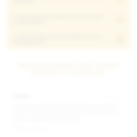
transaksi?
tanpa biaya tambahan, sehingga modal hiburan
hemat 5000 rupiah Anda tetap utuh masuk ke saldo
4. Apa saja jenis permainan hiburan hemat
Jangan khawatir! Layanan support Live Chat VVIP
akun tanpa potongan sepeserpun.
+
yang tersedia?
kami siaga 24 jam penuh untuk membantu
memastikan setiap kendala pengisian saldo minimal
5. Apakah data pribadi pendaftar terjamin
Tersedia ribuan jenis game mulai dari provider slot
deposit 5000 Anda terselesaikan dalam hitungan
+
keamanannya?
ternama seperti Pragmatic Play, PG Soft, dan
detik.
Habanero yang semuanya bisa dimainkan secara
Sangat aman! Kami menggunakan sistem enkripsi
hemat mulai dari modal 5k saja dan juga togel
tingkat tinggi yang memastikan seluruh data
REVIEW MEMBER YANG SUDAH
online.
pendaftar baru tetap terlindungi dan terjaga
GABUNG DI PUBTOGEL
kerahasiaannya.
Rayman
★★★★★
"Engine dan provider terbaik emang beda, main game
Gates of Olympus lancar banget di HP. Modal depo 5k
aja udah dapet scatter berkali-kali."
Terverifikasi - Hari Ini