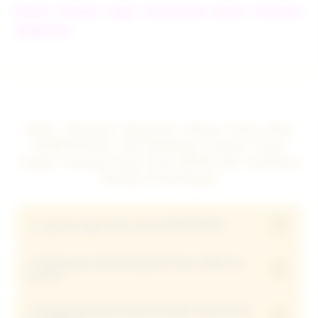
Daftar Bandar Togel Terpercaya Resmi Terbesar
Indonesia
FAQ: Ulasan Seputar Situs Toto Slot
PUBTOGEL 4D Sebagai Situs Toto
Togel Terpercaya Via QRIS 5K Terbaru
Tanpa Potongan
+
1. Apa itu Agen Situs Toto PUBTOGEL?
2. Mengapa minimal deposit harus 5000 via
PUBTOGEL adalah link Agen Situs Toto Online
+
Dana?
terpercaya di Indonesia yang mendukung transaksi
via DANA dan sistem QRIS tanpa potongan dengan
3. Bagaimana jika terjadi kendala saat proses
Metode Dana memungkinkan proses transfer kilat
proses cepat hanya dalam hitungan detik.
+