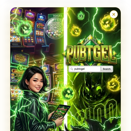
hingga pasaran modern yang paling dicari saat ini,
yaitu
Situs Toto Macau
. Semua pasaran yang kami
sediakan dijamin memiliki lisensi resmi WLA
(World Lottery Association), sehingga hasil
keluaran angka dipastikan 100% adil, transparan,
dan tanpa manipulasi. Anda bisa bebas memasang
taruhan 4D, 3D, maupun 2D dengan minimal bet
terkecil, hanya 100 perak saja!
Mengapa Anda Harus Bergabung di PUBTOGEL
Hari Ini?
Kami menjamin sistem keamanan mutakhir yang
menjaga privasi data Anda tetap aman bersama
kami. Selain itu, proses transaksi deposit dan
withdraw di situs ini sangat kilat, didukung oleh
bank lokal ternama serta e-wallet terpopuler.
Berapapun total kemenangan jackpot yang Anda
dapatkan, pasti akan kami bayar lunas tanpa