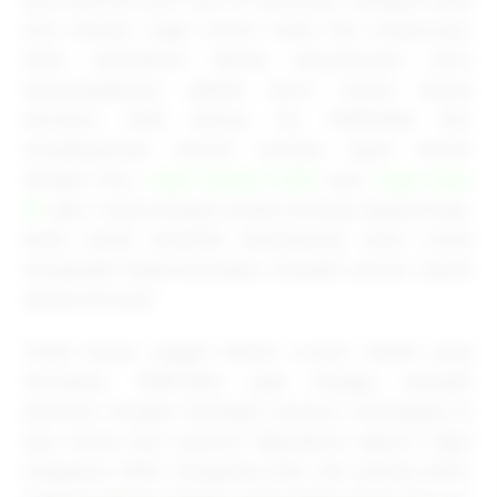
satu bandar togel online resmi dan terpercaya,
kami memahami bahwa kenyamanan serta
keterjangkauan adalah kunci utama dalam
bermain. Oleh karena itu, PUBTOGEL kini
menghadirkan inovasi taruhan super hemat
dengan fitur
togel deposit 5000
atau
togel depo
5k
saja. Cukup dengan modal seharga segelas kopi,
Anda sudah memiliki kesempatan emas untuk
mengubah keberuntungan menjadi jutaan rupiah
setiap harinya!
Tidak hanya unggul dalam urusan modal yang
merakyat, PUBTOGEL juga bangga menjadi
platform dengan
berbagai pasaran terlengkap
di
Asia. Mulai dari pasaran legendaris seperti Togel
Singapore (SGP), Hongkong (HK), dan Sydney (SDY),