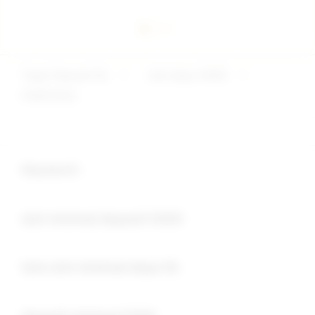
Togel Deposit 5k
>
slot depo 5000
>
PUBTOGEL
Buka
Footer Navigation
Keyword :
Buka
slot minimal deposit 5000
Buka
toto slot minimal depo 5k
Buka