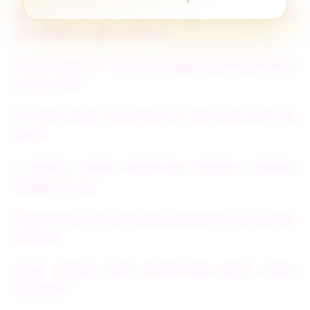
MALIKATOTO - Agen Bandar Togel Online Resmi &
Situs Bandar Togel Terbesar
TOTO TOGEL 4D : Link Toto Togel Terpercaya Resmi
Online No#1
10 Situs Togel Terpercaya & Toto Slot Bet 100
Gacor
5 Bandar Togel Terpercaya Pasaran Lengkap
Hadiah 10 Juta
SPACETOGEL Link Alternatif Penghasil Cuan Depo
5K Dana
Togel Deposit 5000 SPACETOGEL Resmi Tanpa
Potongan