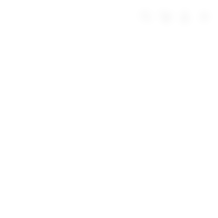
Skip
to
Troli
Login
Navigation
Deposit 5000
content