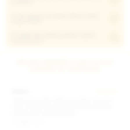
transaksi?
tanpa biaya tambahan, sehingga modal hiburan
hemat 5000 rupiah Anda tetap utuh masuk ke saldo
4. Apa saja jenis permainan hiburan hemat
Jangan khawatir! Layanan support Live Chat VVIP
akun tanpa potongan sepeserpun.
+
yang tersedia?
kami siaga 24 jam penuh untuk membantu
memastikan setiap kendala pengisian saldo minimal
5. Apakah data pribadi pendaftar terjamin
Tersedia ribuan jenis game mulai dari provider slot
deposit 5000 Anda terselesaikan dalam hitungan
+
keamanannya?
ternama seperti Pragmatic Play, PG Soft, dan
detik.
Habanero yang semuanya bisa dimainkan secara
Sangat aman! Kami menggunakan sistem enkripsi
hemat mulai dari modal 5k saja dan juga togel
tingkat tinggi yang memastikan seluruh data
REVIEW MEMBER YANG SUDAH
online.
pendaftar baru tetap terlindungi dan terjaga
GABUNG DI PUBTOGEL
kerahasiaannya.
Rayman
★★★★★
"Engine dan provider terbaik emang beda, main game
Gates of Olympus lancar banget di HP. Modal depo 5k
aja udah dapet scatter berkali-kali."
Terverifikasi - Hari Ini