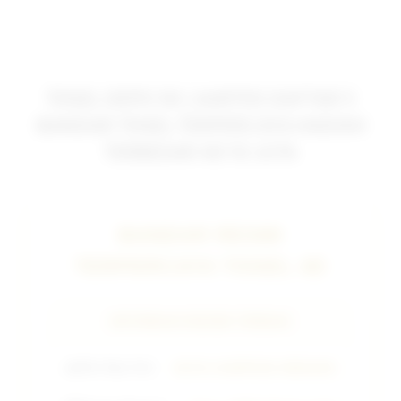
TOGEL DEPO 5K | AARTOS DAFTAR 5
BANDAR TOGEL TERPERCAYA HADIAH
TERBESAR 4D 10 JUTA
BANDAR RESMI
TERPERCAYA TOGEL 4D
INFORMASI ENGINE TERBAIK
🔥
Win Rate Slot
98.9% GAMPANG MENANG