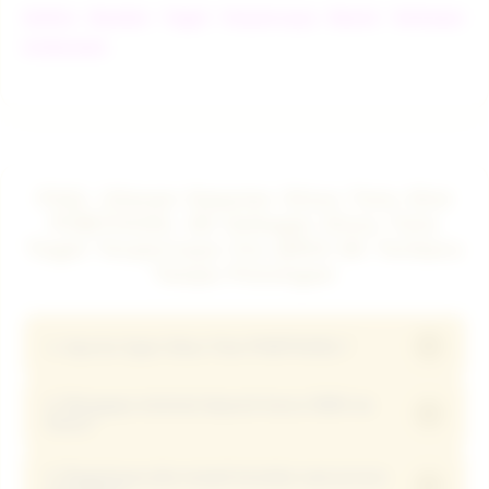
Daftar Bandar Togel Terpercaya Resmi Terbesar
Indonesia
FAQ: Ulasan Seputar Situs Toto Slot
PUBTOGEL 4D Sebagai Situs Toto
Togel Terpercaya Via QRIS 5K Terbaru
Tanpa Potongan
+
1. Apa itu Agen Situs Toto PUBTOGEL?
2. Mengapa minimal deposit harus 5000 via
PUBTOGEL adalah link Agen Situs Toto Online
+
Dana?
terpercaya di Indonesia yang mendukung transaksi
via DANA dan sistem QRIS tanpa potongan dengan
3. Bagaimana jika terjadi kendala saat proses
Metode Dana memungkinkan proses transfer kilat
proses cepat hanya dalam hitungan detik.
+