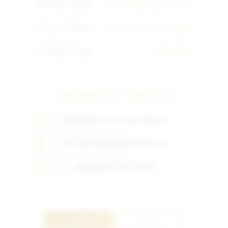
💳
Sistem Deposit
Dana, QRIS, Bank Lokal
⚡
Proses Transaksi
Kilat & Tanpa Potongan
📱
Platform Utama
PUBTOGEL
PROVIDER SLOT TERGACOR
PRAGMATIC PLAY (OLYMPUS)
PG SOFT (MAHJONG WAYS 2)
HABANERO (KOI GATE)
LOGIN
DAFTAR