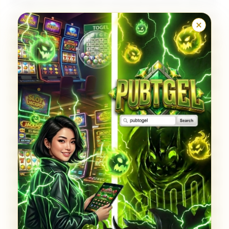
hingga pasaran modern yang paling dicari saat ini,
yaitu
Situs Toto Macau
. Semua pasaran yang kami
sediakan dijamin memiliki lisensi resmi WLA
(World Lottery Association), sehingga hasil
keluaran angka dipastikan 100% adil, transparan,
dan tanpa manipulasi. Anda bisa bebas memasang
taruhan 4D, 3D, maupun 2D dengan minimal bet
terkecil, hanya 100 perak saja!
Mengapa Anda Harus Bergabung di PUBTOGEL
Hari Ini?
Kami menjamin sistem keamanan mutakhir yang
menjaga privasi data Anda tetap aman bersama
kami. Selain itu, proses transaksi deposit dan
withdraw di situs ini sangat kilat, didukung oleh
bank lokal ternama serta e-wallet terpopuler.
Berapapun total kemenangan jackpot yang Anda
dapatkan, pasti akan kami bayar lunas tanpa