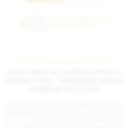
PUBTOGEL:
Website Terpercaya Main Toto Slot
Gacor 4D Maxwin Jutaan Minimal Depo 5k
Terbaik 2026.
TOGEL DEPO 5K | AARTOS DAFTAR 5
BANDAR TOGEL TERPERCAYA HADIAH
TERBESAR 4D 10 JUTA
Mencari tempat bertaruh yang aman, murah, dan
menguntungkan kini bukan lagi hal yang sulit.
PUBTOGEL
hadir sebagai solusi terbaik bagi Anda
para pecinta judi toto di Indonesia. Sebagai salah