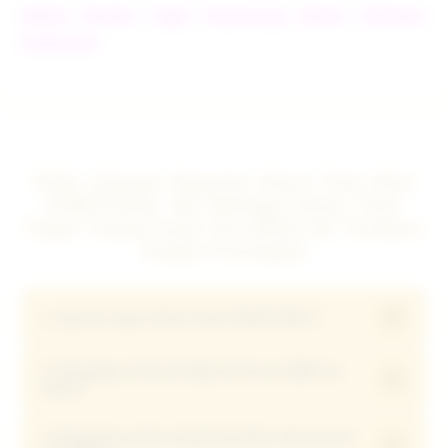
Daftar Bandar Togel Terpercaya Resmi Terbesar
Indonesia
FAQ: Ulasan Seputar Situs Toto Slot
PUBTOGEL 4D Sebagai Situs Toto
Togel Terpercaya Via QRIS 5K Terbaru
Tanpa Potongan
+
1. Apa itu Agen Situs Toto PUBTOGEL?
2. Mengapa minimal deposit harus 5000 via
PUBTOGEL adalah link Agen Situs Toto Online
+
Dana?
terpercaya di Indonesia yang mendukung transaksi
via DANA dan sistem QRIS tanpa potongan dengan
3. Bagaimana jika terjadi kendala saat proses
Metode Dana memungkinkan proses transfer kilat
proses cepat hanya dalam hitungan detik.
+