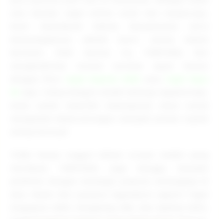
satu bandar togel online resmi dan terpercaya,
kami memahami bahwa kenyamanan serta
keterjangkauan adalah kunci utama dalam
bermain. Oleh karena itu, PUBTOGEL kini
menghadirkan inovasi taruhan super hemat
dengan fitur
togel deposit 5000
atau
togel depo
5k
saja. Cukup dengan modal seharga segelas kopi,
Anda sudah memiliki kesempatan emas untuk
mengubah keberuntungan menjadi jutaan rupiah
setiap harinya!
Tidak hanya unggul dalam urusan modal yang
merakyat, PUBTOGEL juga bangga menjadi
platform dengan
berbagai pasaran terlengkap
di
Asia. Mulai dari pasaran legendaris seperti Togel
Singapore (SGP), Hongkong (HK), dan Sydney (SDY),