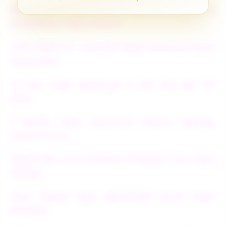
MALIKATOTO - Agen Bandar Togel Online Resmi &
Situs Bandar Togel Terbesar
TOTO TOGEL 4D : Link Toto Togel Terpercaya Resmi
Online No#1
10 Situs Togel Terpercaya & Toto Slot Bet 100
Gacor
5 Bandar Togel Terpercaya Pasaran Lengkap
Hadiah 10 Juta
SPACETOGEL Link Alternatif Penghasil Cuan Depo
5K Dana
Togel Deposit 5000 SPACETOGEL Resmi Tanpa
Potongan