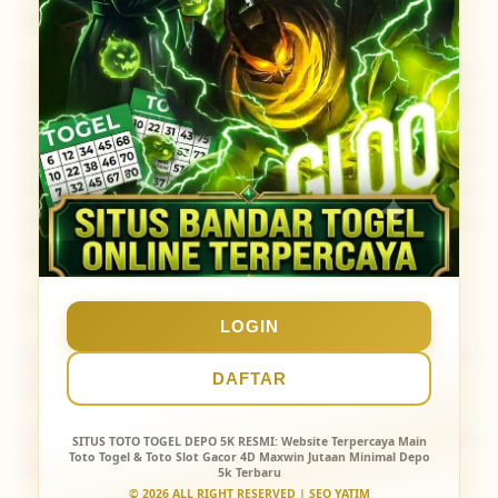
potongan sepeser pun.
Tunggu apa lagi? Jangan biarkan keberuntungan
Anda tertunda. Daftarkan diri Anda sekarang juga
di
PUBTOGEL
, nikmati keseruan menebak angka di
pasaran terlengkap, dan rasakan sensasi meraih JP
Paus dengan modal receh depo 5k. Klik tombol
daftar hari ini dan mulailah perjalanan Anda
menuju jutawan baru bersama
PUBTOGEL
!
Artikel Terkait :
LOGIN
Situs Bandar Togel Terpercaya & Link Agen Slot
DAFTAR
Gacor Hari Ini
TOTO 4D Ambyar Bandar Online TOTO88 & Utama
SITUS TOTO TOGEL DEPO 5K RESMI
: Website Terpercaya Main
Toto Togel & Toto Slot Gacor 4D Maxwin Jutaan Minimal Depo
Situs Togel Resmi
5k Terbaru
© 2026 ALL RIGHT RESERVED | SEO YATIM