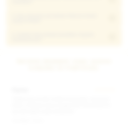
transaksi?
tanpa biaya tambahan, sehingga modal hiburan
hemat 5000 rupiah Anda tetap utuh masuk ke saldo
4. Apa saja jenis permainan hiburan hemat
Jangan khawatir! Layanan support Live Chat VVIP
akun tanpa potongan sepeserpun.
+
yang tersedia?
kami siaga 24 jam penuh untuk membantu
memastikan setiap kendala pengisian saldo minimal
5. Apakah data pribadi pendaftar terjamin
Tersedia ribuan jenis game mulai dari provider slot
deposit 5000 Anda terselesaikan dalam hitungan
+
keamanannya?
ternama seperti Pragmatic Play, PG Soft, dan
detik.
Habanero yang semuanya bisa dimainkan secara
Sangat aman! Kami menggunakan sistem enkripsi
hemat mulai dari modal 5k saja dan juga togel
tingkat tinggi yang memastikan seluruh data
REVIEW MEMBER YANG SUDAH
online.
pendaftar baru tetap terlindungi dan terjaga
GABUNG DI PUBTOGEL
kerahasiaannya.
Rayman
★★★★★
"Engine dan provider terbaik emang beda, main game
Gates of Olympus lancar banget di HP. Modal depo 5k
aja udah dapet scatter berkali-kali."
Terverifikasi - Hari Ini