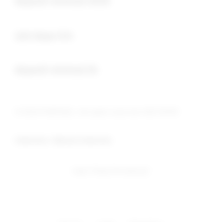
deposit minimal 5000
Buka
slot depo 5rb
Buka
deposit minimal 5k
© 2026 PUBTOGEL. All rights reserved. SEO YATIM
Indonesia / Bahasa Indonesia
Ingin Tetap Terhubung?