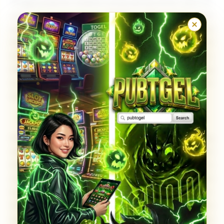
hingga pasaran modern yang paling dicari saat ini,
yaitu
Situs Toto Macau
. Semua pasaran yang kami
sediakan dijamin memiliki lisensi resmi WLA
(World Lottery Association), sehingga hasil
keluaran angka dipastikan 100% adil, transparan,
dan tanpa manipulasi. Anda bisa bebas memasang
taruhan 4D, 3D, maupun 2D dengan minimal bet
terkecil, hanya 100 perak saja!
Mengapa Anda Harus Bergabung di PUBTOGEL
Hari Ini?
Kami menjamin sistem keamanan mutakhir yang
menjaga privasi data Anda tetap aman bersama
kami. Selain itu, proses transaksi deposit dan
withdraw di situs ini sangat kilat, didukung oleh
bank lokal ternama serta e-wallet terpopuler.
Berapapun total kemenangan jackpot yang Anda
dapatkan, pasti akan kami bayar lunas tanpa