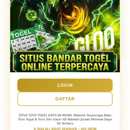
potongan sepeser pun.
Tunggu apa lagi? Jangan biarkan keberuntungan
Anda tertunda. Daftarkan diri Anda sekarang juga
di
PUBTOGEL
, nikmati keseruan menebak angka di
pasaran terlengkap, dan rasakan sensasi meraih JP
Paus dengan modal receh depo 5k. Klik tombol
daftar hari ini dan mulailah perjalanan Anda
menuju jutawan baru bersama
PUBTOGEL
!
Artikel Terkait :
LOGIN
Situs Bandar Togel Terpercaya & Link Agen Slot
DAFTAR
Gacor Hari Ini
TOTO 4D Ambyar Bandar Online TOTO88 & Utama
SITUS TOTO TOGEL DEPO 5K RESMI
: Website Terpercaya Main
Toto Togel & Toto Slot Gacor 4D Maxwin Jutaan Minimal Depo
Situs Togel Resmi
5k Terbaru
© 2026 ALL RIGHT RESERVED | SEO YATIM