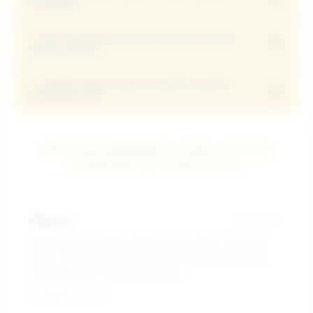
transaksi?
tanpa biaya tambahan, sehingga modal hiburan
hemat 5000 rupiah Anda tetap utuh masuk ke saldo
4. Apa saja jenis permainan hiburan hemat
Jangan khawatir! Layanan support Live Chat VVIP
akun tanpa potongan sepeserpun.
+
yang tersedia?
kami siaga 24 jam penuh untuk membantu
memastikan setiap kendala pengisian saldo minimal
5. Apakah data pribadi pendaftar terjamin
Tersedia ribuan jenis game mulai dari provider slot
deposit 5000 Anda terselesaikan dalam hitungan
+
keamanannya?
ternama seperti Pragmatic Play, PG Soft, dan
detik.
Habanero yang semuanya bisa dimainkan secara
Sangat aman! Kami menggunakan sistem enkripsi
hemat mulai dari modal 5k saja dan juga togel
tingkat tinggi yang memastikan seluruh data
REVIEW MEMBER YANG SUDAH
online.
pendaftar baru tetap terlindungi dan terjaga
GABUNG DI PUBTOGEL
kerahasiaannya.
Rayman
★★★★★
"Engine dan provider terbaik emang beda, main game
Gates of Olympus lancar banget di HP. Modal depo 5k
aja udah dapet scatter berkali-kali."
Terverifikasi - Hari Ini