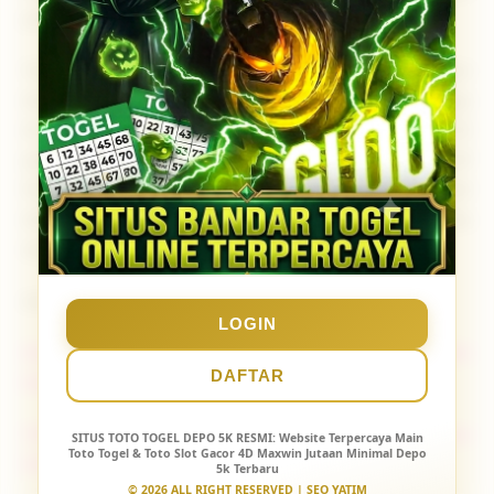
potongan sepeser pun.
Tunggu apa lagi? Jangan biarkan keberuntungan
Anda tertunda. Daftarkan diri Anda sekarang juga
di
PUBTOGEL
, nikmati keseruan menebak angka di
pasaran terlengkap, dan rasakan sensasi meraih JP
Paus dengan modal receh depo 5k. Klik tombol
daftar hari ini dan mulailah perjalanan Anda
menuju jutawan baru bersama
PUBTOGEL
!
Artikel Terkait :
LOGIN
Situs Bandar Togel Terpercaya & Link Agen Slot
DAFTAR
Gacor Hari Ini
TOTO 4D Ambyar Bandar Online TOTO88 & Utama
SITUS TOTO TOGEL DEPO 5K RESMI
: Website Terpercaya Main
Toto Togel & Toto Slot Gacor 4D Maxwin Jutaan Minimal Depo
Situs Togel Resmi
5k Terbaru
© 2026 ALL RIGHT RESERVED | SEO YATIM