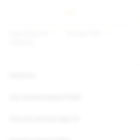
Togel Deposit 5k
>
slot depo 5000
>
PUBTOGEL
Buka
Footer Navigation
Keyword :
Buka
slot minimal deposit 5000
Buka
toto slot minimal depo 5k
Buka