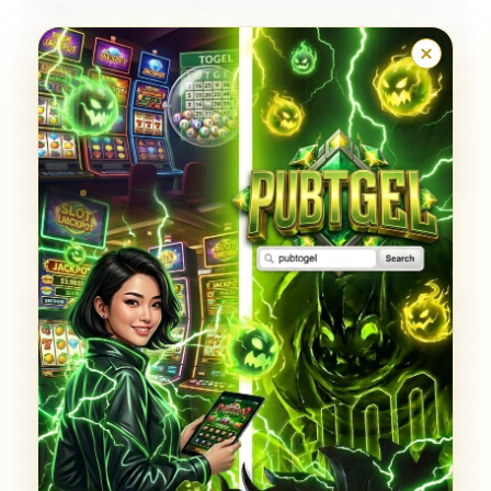
hingga pasaran modern yang paling dicari saat ini,
yaitu
Situs Toto Macau
. Semua pasaran yang kami
sediakan dijamin memiliki lisensi resmi WLA
(World Lottery Association), sehingga hasil
keluaran angka dipastikan 100% adil, transparan,
dan tanpa manipulasi. Anda bisa bebas memasang
taruhan 4D, 3D, maupun 2D dengan minimal bet
terkecil, hanya 100 perak saja!
Mengapa Anda Harus Bergabung di PUBTOGEL
Hari Ini?
Kami menjamin sistem keamanan mutakhir yang
menjaga privasi data Anda tetap aman bersama
kami. Selain itu, proses transaksi deposit dan
withdraw di situs ini sangat kilat, didukung oleh
bank lokal ternama serta e-wallet terpopuler.
Berapapun total kemenangan jackpot yang Anda
dapatkan, pasti akan kami bayar lunas tanpa