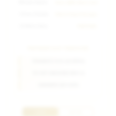
💳
Sistem Deposit
Dana, QRIS, Bank Lokal
⚡
Proses Transaksi
Kilat & Tanpa Potongan
📱
Platform Utama
PUBTOGEL
PROVIDER SLOT TERGACOR
PRAGMATIC PLAY (OLYMPUS)
PG SOFT (MAHJONG WAYS 2)
HABANERO (KOI GATE)
LOGIN
DAFTAR