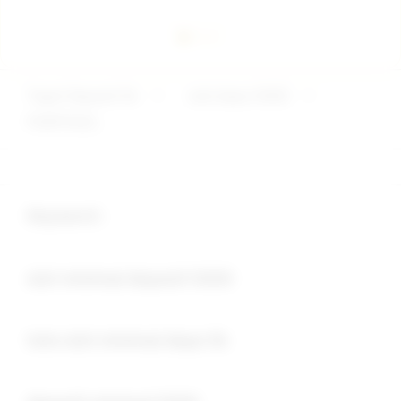
Togel Deposit 5k
>
slot depo 5000
>
PUBTOGEL
Buka
Footer Navigation
Keyword :
Buka
slot minimal deposit 5000
Buka
toto slot minimal depo 5k
Buka