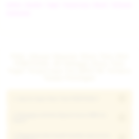
Daftar Bandar Togel Terpercaya Resmi Terbesar
Indonesia
FAQ: Ulasan Seputar Situs Toto Slot
PUBTOGEL 4D Sebagai Situs Toto
Togel Terpercaya Via QRIS 5K Terbaru
Tanpa Potongan
+
1. Apa itu Agen Situs Toto PUBTOGEL?
2. Mengapa minimal deposit harus 5000 via
PUBTOGEL adalah link Agen Situs Toto Online
+
Dana?
terpercaya di Indonesia yang mendukung transaksi
via DANA dan sistem QRIS tanpa potongan dengan
3. Bagaimana jika terjadi kendala saat proses
Metode Dana memungkinkan proses transfer kilat
proses cepat hanya dalam hitungan detik.
+