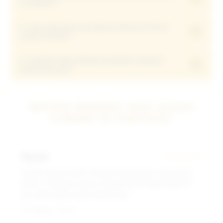
transaksi?
tanpa biaya tambahan, sehingga modal hiburan
hemat 5000 rupiah Anda tetap utuh masuk ke saldo
4. Apa saja jenis permainan hiburan hemat
Jangan khawatir! Layanan support Live Chat VVIP
akun tanpa potongan sepeserpun.
+
yang tersedia?
kami siaga 24 jam penuh untuk membantu
memastikan setiap kendala pengisian saldo minimal
5. Apakah data pribadi pendaftar terjamin
Tersedia ribuan jenis game mulai dari provider slot
deposit 5000 Anda terselesaikan dalam hitungan
+
keamanannya?
ternama seperti Pragmatic Play, PG Soft, dan
detik.
Habanero yang semuanya bisa dimainkan secara
Sangat aman! Kami menggunakan sistem enkripsi
hemat mulai dari modal 5k saja dan juga togel
tingkat tinggi yang memastikan seluruh data
REVIEW MEMBER YANG SUDAH
online.
pendaftar baru tetap terlindungi dan terjaga
GABUNG DI PUBTOGEL
kerahasiaannya.
Rayman
★★★★★
"Engine dan provider terbaik emang beda, main game
Gates of Olympus lancar banget di HP. Modal depo 5k
aja udah dapet scatter berkali-kali."
Terverifikasi - Hari Ini