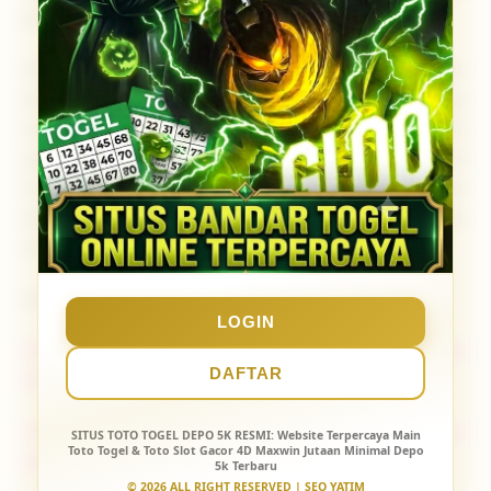
potongan sepeser pun.
Tunggu apa lagi? Jangan biarkan keberuntungan
Anda tertunda. Daftarkan diri Anda sekarang juga
di
PUBTOGEL
, nikmati keseruan menebak angka di
pasaran terlengkap, dan rasakan sensasi meraih JP
Paus dengan modal receh depo 5k. Klik tombol
daftar hari ini dan mulailah perjalanan Anda
menuju jutawan baru bersama
PUBTOGEL
!
Artikel Terkait :
LOGIN
Situs Bandar Togel Terpercaya & Link Agen Slot
DAFTAR
Gacor Hari Ini
TOTO 4D Ambyar Bandar Online TOTO88 & Utama
SITUS TOTO TOGEL DEPO 5K RESMI
: Website Terpercaya Main
Toto Togel & Toto Slot Gacor 4D Maxwin Jutaan Minimal Depo
Situs Togel Resmi
5k Terbaru
© 2026 ALL RIGHT RESERVED | SEO YATIM