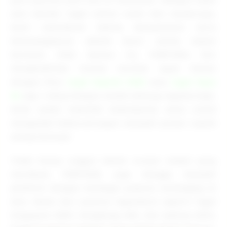
satu bandar togel online resmi dan terpercaya,
kami memahami bahwa kenyamanan serta
keterjangkauan adalah kunci utama dalam
bermain. Oleh karena itu, PUBTOGEL kini
menghadirkan inovasi taruhan super hemat
dengan fitur
togel deposit 5000
atau
togel depo
5k
saja. Cukup dengan modal seharga segelas kopi,
Anda sudah memiliki kesempatan emas untuk
mengubah keberuntungan menjadi jutaan rupiah
setiap harinya!
Tidak hanya unggul dalam urusan modal yang
merakyat, PUBTOGEL juga bangga menjadi
platform dengan
berbagai pasaran terlengkap
di
Asia. Mulai dari pasaran legendaris seperti Togel
Singapore (SGP), Hongkong (HK), dan Sydney (SDY),