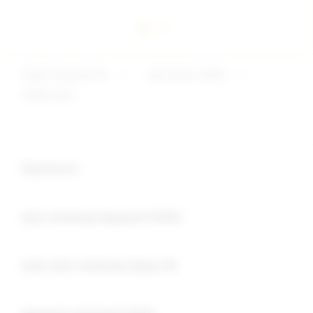
Togel Deposit 5k
>
slot depo 5000
>
PUBTOGEL
Buka
Footer Navigation
Keyword :
Buka
slot minimal deposit 5000
Buka
toto slot minimal depo 5k
Buka