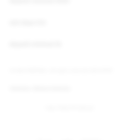
deposit minimal 5000
Buka
slot depo 5rb
Buka
deposit minimal 5k
© 2026 PUBTOGEL. All rights reserved. SEO YATIM
Indonesia / Bahasa Indonesia
Ingin Tetap Terhubung?