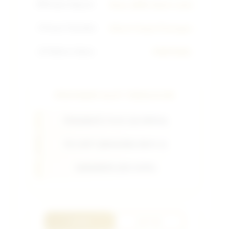
💳
Sistem Deposit
Dana, QRIS, Bank Lokal
⚡
Proses Transaksi
Kilat & Tanpa Potongan
📱
Platform Utama
PUBTOGEL
PROVIDER SLOT TERGACOR
PRAGMATIC PLAY (OLYMPUS)
PG SOFT (MAHJONG WAYS 2)
HABANERO (KOI GATE)
LOGIN
DAFTAR