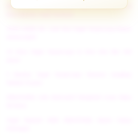
MALIKATOTO - Agen Bandar Togel Online Resmi &
Situs Bandar Togel Terbesar
TOTO TOGEL 4D : Link Toto Togel Terpercaya Resmi
Online No#1
10 Situs Togel Terpercaya & Toto Slot Bet 100
Gacor
5 Bandar Togel Terpercaya Pasaran Lengkap
Hadiah 10 Juta
SPACETOGEL Link Alternatif Penghasil Cuan Depo
5K Dana
Togel Deposit 5000 SPACETOGEL Resmi Tanpa
Potongan