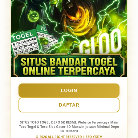
potongan sepeser pun.
Tunggu apa lagi? Jangan biarkan keberuntungan
Anda tertunda. Daftarkan diri Anda sekarang juga
di
PUBTOGEL
, nikmati keseruan menebak angka di
pasaran terlengkap, dan rasakan sensasi meraih JP
Paus dengan modal receh depo 5k. Klik tombol
daftar hari ini dan mulailah perjalanan Anda
menuju jutawan baru bersama
PUBTOGEL
!
Artikel Terkait :
LOGIN
Situs Bandar Togel Terpercaya & Link Agen Slot
DAFTAR
Gacor Hari Ini
TOTO 4D Ambyar Bandar Online TOTO88 & Utama
SITUS TOTO TOGEL DEPO 5K RESMI
: Website Terpercaya Main
Toto Togel & Toto Slot Gacor 4D Maxwin Jutaan Minimal Depo
Situs Togel Resmi
5k Terbaru
© 2026 ALL RIGHT RESERVED | SEO YATIM