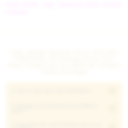
Daftar Bandar Togel Terpercaya Resmi Terbesar
Indonesia
FAQ: Ulasan Seputar Situs Toto Slot
PUBTOGEL 4D Sebagai Situs Toto
Togel Terpercaya Via QRIS 5K Terbaru
Tanpa Potongan
+
1. Apa itu Agen Situs Toto PUBTOGEL?
2. Mengapa minimal deposit harus 5000 via
PUBTOGEL adalah link Agen Situs Toto Online
+
Dana?
terpercaya di Indonesia yang mendukung transaksi
via DANA dan sistem QRIS tanpa potongan dengan
3. Bagaimana jika terjadi kendala saat proses
Metode Dana memungkinkan proses transfer kilat
proses cepat hanya dalam hitungan detik.
+