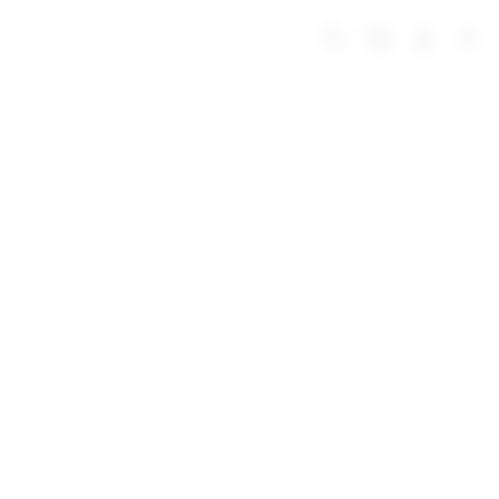
Skip
to
Troli
Login
Navigation
Deposit 5000
content