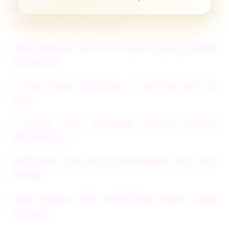
MALIKATOTO - Agen Bandar Togel Online Resmi &
Situs Bandar Togel Terbesar
TOTO TOGEL 4D : Link Toto Togel Terpercaya Resmi
Online No#1
10 Situs Togel Terpercaya & Toto Slot Bet 100
Gacor
5 Bandar Togel Terpercaya Pasaran Lengkap
Hadiah 10 Juta
SPACETOGEL Link Alternatif Penghasil Cuan Depo
5K Dana
Togel Deposit 5000 SPACETOGEL Resmi Tanpa
Potongan