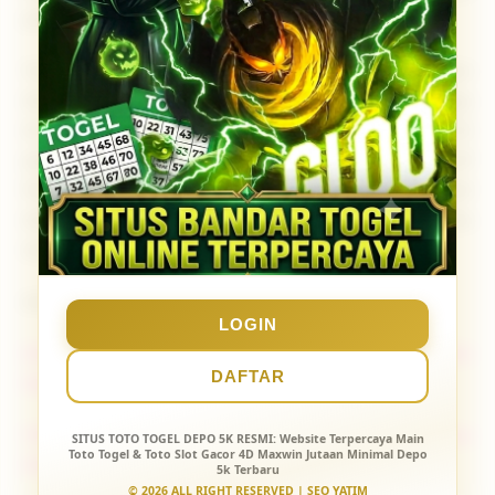
potongan sepeser pun.
Tunggu apa lagi? Jangan biarkan keberuntungan
Anda tertunda. Daftarkan diri Anda sekarang juga
di
PUBTOGEL
, nikmati keseruan menebak angka di
pasaran terlengkap, dan rasakan sensasi meraih JP
Paus dengan modal receh depo 5k. Klik tombol
daftar hari ini dan mulailah perjalanan Anda
menuju jutawan baru bersama
PUBTOGEL
!
Artikel Terkait :
LOGIN
Situs Bandar Togel Terpercaya & Link Agen Slot
DAFTAR
Gacor Hari Ini
TOTO 4D Ambyar Bandar Online TOTO88 & Utama
SITUS TOTO TOGEL DEPO 5K RESMI
: Website Terpercaya Main
Toto Togel & Toto Slot Gacor 4D Maxwin Jutaan Minimal Depo
Situs Togel Resmi
5k Terbaru
© 2026 ALL RIGHT RESERVED | SEO YATIM