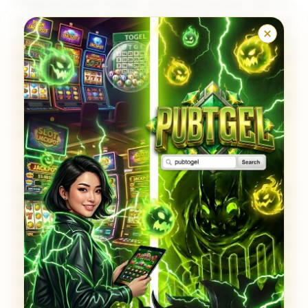
hingga pasaran modern yang paling dicari saat ini,
yaitu
Situs Toto Macau
. Semua pasaran yang kami
sediakan dijamin memiliki lisensi resmi WLA
(World Lottery Association), sehingga hasil
keluaran angka dipastikan 100% adil, transparan,
dan tanpa manipulasi. Anda bisa bebas memasang
taruhan 4D, 3D, maupun 2D dengan minimal bet
terkecil, hanya 100 perak saja!
Mengapa Anda Harus Bergabung di PUBTOGEL
Hari Ini?
Kami menjamin sistem keamanan mutakhir yang
menjaga privasi data Anda tetap aman bersama
kami. Selain itu, proses transaksi deposit dan
withdraw di situs ini sangat kilat, didukung oleh
bank lokal ternama serta e-wallet terpopuler.
Berapapun total kemenangan jackpot yang Anda
dapatkan, pasti akan kami bayar lunas tanpa