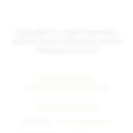
TOGEL DEPO 5K | AARTOS DAFTAR 5
BANDAR TOGEL TERPERCAYA HADIAH
TERBESAR 4D 10 JUTA
BANDAR RESMI
TERPERCAYA TOGEL 4D
INFORMASI ENGINE TERBAIK
🔥
Win Rate Slot
98.9% GAMPANG MENANG