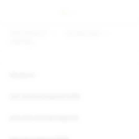
Togel Deposit 5k
>
slot depo 5000
>
PUBTOGEL
Buka
Footer Navigation
Keyword :
Buka
slot minimal deposit 5000
Buka
toto slot minimal depo 5k
Buka