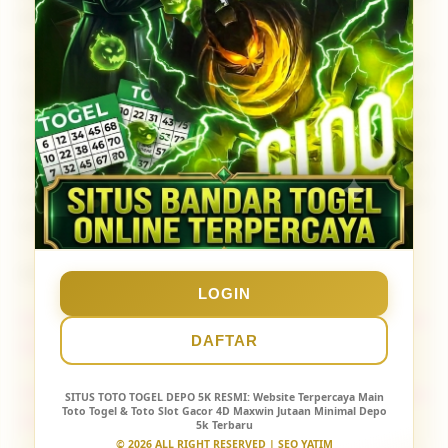
potongan sepeser pun.
Tunggu apa lagi? Jangan biarkan keberuntungan
Anda tertunda. Daftarkan diri Anda sekarang juga
di
PUBTOGEL
, nikmati keseruan menebak angka di
pasaran terlengkap, dan rasakan sensasi meraih JP
Paus dengan modal receh depo 5k. Klik tombol
daftar hari ini dan mulailah perjalanan Anda
menuju jutawan baru bersama
PUBTOGEL
!
Artikel Terkait :
LOGIN
Situs Bandar Togel Terpercaya & Link Agen Slot
DAFTAR
Gacor Hari Ini
TOTO 4D Ambyar Bandar Online TOTO88 & Utama
SITUS TOTO TOGEL DEPO 5K RESMI
: Website Terpercaya Main
Toto Togel & Toto Slot Gacor 4D Maxwin Jutaan Minimal Depo
Situs Togel Resmi
5k Terbaru
© 2026 ALL RIGHT RESERVED | SEO YATIM