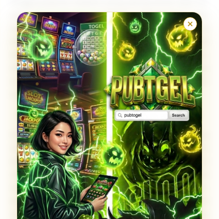
hingga pasaran modern yang paling dicari saat ini,
yaitu
Situs Toto Macau
. Semua pasaran yang kami
sediakan dijamin memiliki lisensi resmi WLA
(World Lottery Association), sehingga hasil
keluaran angka dipastikan 100% adil, transparan,
dan tanpa manipulasi. Anda bisa bebas memasang
taruhan 4D, 3D, maupun 2D dengan minimal bet
terkecil, hanya 100 perak saja!
Mengapa Anda Harus Bergabung di PUBTOGEL
Hari Ini?
Kami menjamin sistem keamanan mutakhir yang
menjaga privasi data Anda tetap aman bersama
kami. Selain itu, proses transaksi deposit dan
withdraw di situs ini sangat kilat, didukung oleh
bank lokal ternama serta e-wallet terpopuler.
Berapapun total kemenangan jackpot yang Anda
dapatkan, pasti akan kami bayar lunas tanpa