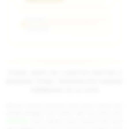
PUBTOGEL:
Website Terpercaya Main Toto Slot
Gacor 4D Maxwin Jutaan Minimal Depo 5k
Terbaik 2026.
TOGEL DEPO 5K | AARTOS DAFTAR 5
BANDAR TOGEL TERPERCAYA HADIAH
TERBESAR 4D 10 JUTA
Mencari tempat bertaruh yang aman, murah, dan
menguntungkan kini bukan lagi hal yang sulit.
PUBTOGEL
hadir sebagai solusi terbaik bagi Anda
para pecinta judi toto di Indonesia. Sebagai salah