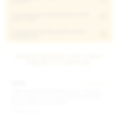
transaksi?
tanpa biaya tambahan, sehingga modal hiburan
hemat 5000 rupiah Anda tetap utuh masuk ke saldo
4. Apa saja jenis permainan hiburan hemat
Jangan khawatir! Layanan support Live Chat VVIP
akun tanpa potongan sepeserpun.
+
yang tersedia?
kami siaga 24 jam penuh untuk membantu
memastikan setiap kendala pengisian saldo minimal
5. Apakah data pribadi pendaftar terjamin
Tersedia ribuan jenis game mulai dari provider slot
deposit 5000 Anda terselesaikan dalam hitungan
+
keamanannya?
ternama seperti Pragmatic Play, PG Soft, dan
detik.
Habanero yang semuanya bisa dimainkan secara
Sangat aman! Kami menggunakan sistem enkripsi
hemat mulai dari modal 5k saja dan juga togel
tingkat tinggi yang memastikan seluruh data
REVIEW MEMBER YANG SUDAH
online.
pendaftar baru tetap terlindungi dan terjaga
GABUNG DI PUBTOGEL
kerahasiaannya.
Rayman
★★★★★
"Engine dan provider terbaik emang beda, main game
Gates of Olympus lancar banget di HP. Modal depo 5k
aja udah dapet scatter berkali-kali."
Terverifikasi - Hari Ini