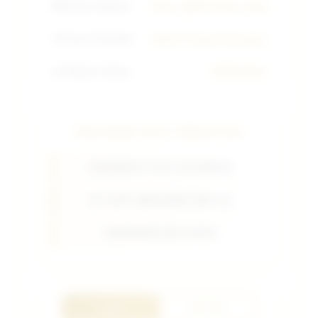
💳
Sistem Deposit
Dana, QRIS, Bank Lokal
⚡
Proses Transaksi
Kilat & Tanpa Potongan
📱
Platform Utama
PUBTOGEL
PROVIDER SLOT TERGACOR
PRAGMATIC PLAY (OLYMPUS)
PG SOFT (MAHJONG WAYS 2)
HABANERO (KOI GATE)
LOGIN
DAFTAR