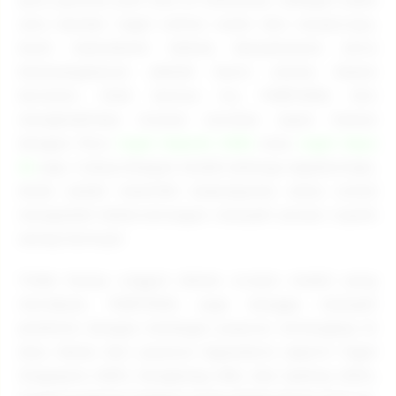
satu bandar togel online resmi dan terpercaya,
kami memahami bahwa kenyamanan serta
keterjangkauan adalah kunci utama dalam
bermain. Oleh karena itu, PUBTOGEL kini
menghadirkan inovasi taruhan super hemat
dengan fitur
togel deposit 5000
atau
togel depo
5k
saja. Cukup dengan modal seharga segelas kopi,
Anda sudah memiliki kesempatan emas untuk
mengubah keberuntungan menjadi jutaan rupiah
setiap harinya!
Tidak hanya unggul dalam urusan modal yang
merakyat, PUBTOGEL juga bangga menjadi
platform dengan
berbagai pasaran terlengkap
di
Asia. Mulai dari pasaran legendaris seperti Togel
Singapore (SGP), Hongkong (HK), dan Sydney (SDY),