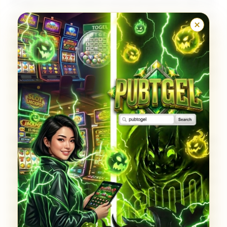
hingga pasaran modern yang paling dicari saat ini,
yaitu
Situs Toto Macau
. Semua pasaran yang kami
sediakan dijamin memiliki lisensi resmi WLA
(World Lottery Association), sehingga hasil
keluaran angka dipastikan 100% adil, transparan,
dan tanpa manipulasi. Anda bisa bebas memasang
taruhan 4D, 3D, maupun 2D dengan minimal bet
terkecil, hanya 100 perak saja!
Mengapa Anda Harus Bergabung di PUBTOGEL
Hari Ini?
Kami menjamin sistem keamanan mutakhir yang
menjaga privasi data Anda tetap aman bersama
kami. Selain itu, proses transaksi deposit dan
withdraw di situs ini sangat kilat, didukung oleh
bank lokal ternama serta e-wallet terpopuler.
Berapapun total kemenangan jackpot yang Anda
dapatkan, pasti akan kami bayar lunas tanpa