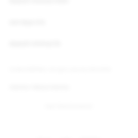
deposit minimal 5000
Buka
slot depo 5rb
Buka
deposit minimal 5k
© 2026 PUBTOGEL. All rights reserved. SEO YATIM
Indonesia / Bahasa Indonesia
Ingin Tetap Terhubung?