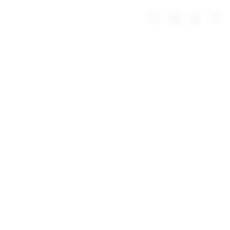
Skip
to
Troli
Login
Navigation
Deposit 5000
content