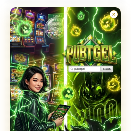
hingga pasaran modern yang paling dicari saat ini,
yaitu
Situs Toto Macau
. Semua pasaran yang kami
sediakan dijamin memiliki lisensi resmi WLA
(World Lottery Association), sehingga hasil
keluaran angka dipastikan 100% adil, transparan,
dan tanpa manipulasi. Anda bisa bebas memasang
taruhan 4D, 3D, maupun 2D dengan minimal bet
terkecil, hanya 100 perak saja!
Mengapa Anda Harus Bergabung di PUBTOGEL
Hari Ini?
Kami menjamin sistem keamanan mutakhir yang
menjaga privasi data Anda tetap aman bersama
kami. Selain itu, proses transaksi deposit dan
withdraw di situs ini sangat kilat, didukung oleh
bank lokal ternama serta e-wallet terpopuler.
Berapapun total kemenangan jackpot yang Anda
dapatkan, pasti akan kami bayar lunas tanpa