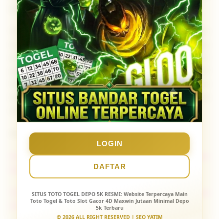
potongan sepeser pun.
Tunggu apa lagi? Jangan biarkan keberuntungan
Anda tertunda. Daftarkan diri Anda sekarang juga
di
PUBTOGEL
, nikmati keseruan menebak angka di
pasaran terlengkap, dan rasakan sensasi meraih JP
Paus dengan modal receh depo 5k. Klik tombol
daftar hari ini dan mulailah perjalanan Anda
menuju jutawan baru bersama
PUBTOGEL
!
Artikel Terkait :
LOGIN
Situs Bandar Togel Terpercaya & Link Agen Slot
DAFTAR
Gacor Hari Ini
TOTO 4D Ambyar Bandar Online TOTO88 & Utama
SITUS TOTO TOGEL DEPO 5K RESMI
: Website Terpercaya Main
Toto Togel & Toto Slot Gacor 4D Maxwin Jutaan Minimal Depo
Situs Togel Resmi
5k Terbaru
© 2026 ALL RIGHT RESERVED | SEO YATIM