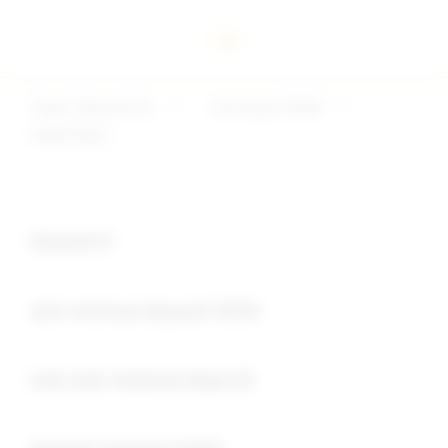
Togel Deposit 5k
>
slot depo 5000
>
PUBTOGEL
Buka
Footer Navigation
Keyword :
Buka
slot minimal deposit 5000
Buka
toto slot minimal depo 5k
Buka