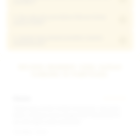
transaksi?
tanpa biaya tambahan, sehingga modal hiburan
hemat 5000 rupiah Anda tetap utuh masuk ke saldo
4. Apa saja jenis permainan hiburan hemat
Jangan khawatir! Layanan support Live Chat VVIP
akun tanpa potongan sepeserpun.
+
yang tersedia?
kami siaga 24 jam penuh untuk membantu
memastikan setiap kendala pengisian saldo minimal
5. Apakah data pribadi pendaftar terjamin
Tersedia ribuan jenis game mulai dari provider slot
deposit 5000 Anda terselesaikan dalam hitungan
+
keamanannya?
ternama seperti Pragmatic Play, PG Soft, dan
detik.
Habanero yang semuanya bisa dimainkan secara
Sangat aman! Kami menggunakan sistem enkripsi
hemat mulai dari modal 5k saja dan juga togel
tingkat tinggi yang memastikan seluruh data
REVIEW MEMBER YANG SUDAH
online.
pendaftar baru tetap terlindungi dan terjaga
GABUNG DI PUBTOGEL
kerahasiaannya.
Rayman
★★★★★
"Engine dan provider terbaik emang beda, main game
Gates of Olympus lancar banget di HP. Modal depo 5k
aja udah dapet scatter berkali-kali."
Terverifikasi - Hari Ini