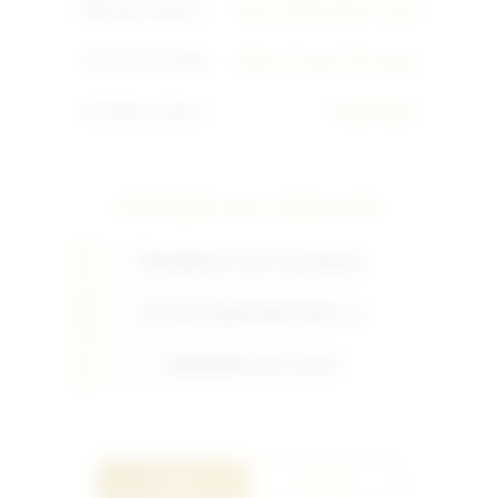
💳
Sistem Deposit
Dana, QRIS, Bank Lokal
⚡
Proses Transaksi
Kilat & Tanpa Potongan
📱
Platform Utama
PUBTOGEL
PROVIDER SLOT TERGACOR
PRAGMATIC PLAY (OLYMPUS)
PG SOFT (MAHJONG WAYS 2)
HABANERO (KOI GATE)
LOGIN
DAFTAR