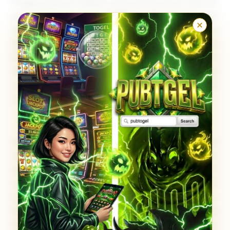
hingga pasaran modern yang paling dicari saat ini,
yaitu
Situs Toto Macau
. Semua pasaran yang kami
sediakan dijamin memiliki lisensi resmi WLA
(World Lottery Association), sehingga hasil
keluaran angka dipastikan 100% adil, transparan,
dan tanpa manipulasi. Anda bisa bebas memasang
taruhan 4D, 3D, maupun 2D dengan minimal bet
terkecil, hanya 100 perak saja!
Mengapa Anda Harus Bergabung di PUBTOGEL
Hari Ini?
Kami menjamin sistem keamanan mutakhir yang
menjaga privasi data Anda tetap aman bersama
kami. Selain itu, proses transaksi deposit dan
withdraw di situs ini sangat kilat, didukung oleh
bank lokal ternama serta e-wallet terpopuler.
Berapapun total kemenangan jackpot yang Anda
dapatkan, pasti akan kami bayar lunas tanpa