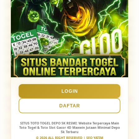
potongan sepeser pun.
Tunggu apa lagi? Jangan biarkan keberuntungan
Anda tertunda. Daftarkan diri Anda sekarang juga
di
PUBTOGEL
, nikmati keseruan menebak angka di
pasaran terlengkap, dan rasakan sensasi meraih JP
Paus dengan modal receh depo 5k. Klik tombol
daftar hari ini dan mulailah perjalanan Anda
menuju jutawan baru bersama
PUBTOGEL
!
Artikel Terkait :
LOGIN
Situs Bandar Togel Terpercaya & Link Agen Slot
DAFTAR
Gacor Hari Ini
TOTO 4D Ambyar Bandar Online TOTO88 & Utama
SITUS TOTO TOGEL DEPO 5K RESMI
: Website Terpercaya Main
Toto Togel & Toto Slot Gacor 4D Maxwin Jutaan Minimal Depo
Situs Togel Resmi
5k Terbaru
© 2026 ALL RIGHT RESERVED | SEO YATIM