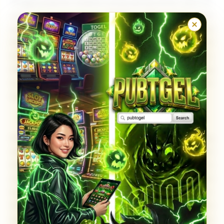
hingga pasaran modern yang paling dicari saat ini,
yaitu
Situs Toto Macau
. Semua pasaran yang kami
sediakan dijamin memiliki lisensi resmi WLA
(World Lottery Association), sehingga hasil
keluaran angka dipastikan 100% adil, transparan,
dan tanpa manipulasi. Anda bisa bebas memasang
taruhan 4D, 3D, maupun 2D dengan minimal bet
terkecil, hanya 100 perak saja!
Mengapa Anda Harus Bergabung di PUBTOGEL
Hari Ini?
Kami menjamin sistem keamanan mutakhir yang
menjaga privasi data Anda tetap aman bersama
kami. Selain itu, proses transaksi deposit dan
withdraw di situs ini sangat kilat, didukung oleh
bank lokal ternama serta e-wallet terpopuler.
Berapapun total kemenangan jackpot yang Anda
dapatkan, pasti akan kami bayar lunas tanpa