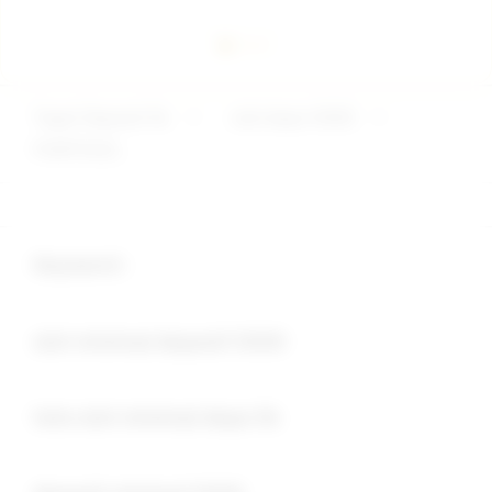
Togel Deposit 5k
>
slot depo 5000
>
PUBTOGEL
Buka
Footer Navigation
Keyword :
Buka
slot minimal deposit 5000
Buka
toto slot minimal depo 5k
Buka