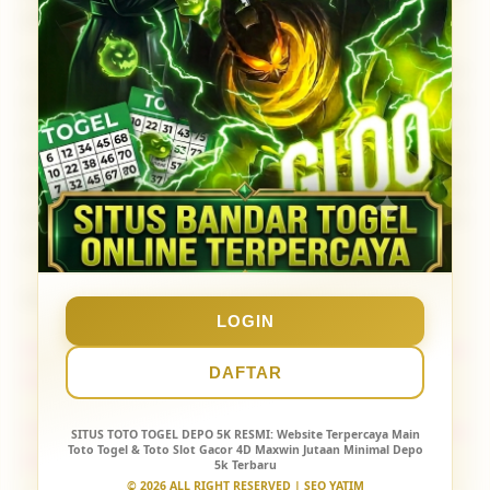
potongan sepeser pun.
Tunggu apa lagi? Jangan biarkan keberuntungan
Anda tertunda. Daftarkan diri Anda sekarang juga
di
PUBTOGEL
, nikmati keseruan menebak angka di
pasaran terlengkap, dan rasakan sensasi meraih JP
Paus dengan modal receh depo 5k. Klik tombol
daftar hari ini dan mulailah perjalanan Anda
menuju jutawan baru bersama
PUBTOGEL
!
Artikel Terkait :
LOGIN
Situs Bandar Togel Terpercaya & Link Agen Slot
DAFTAR
Gacor Hari Ini
TOTO 4D Ambyar Bandar Online TOTO88 & Utama
SITUS TOTO TOGEL DEPO 5K RESMI
: Website Terpercaya Main
Toto Togel & Toto Slot Gacor 4D Maxwin Jutaan Minimal Depo
Situs Togel Resmi
5k Terbaru
© 2026 ALL RIGHT RESERVED | SEO YATIM