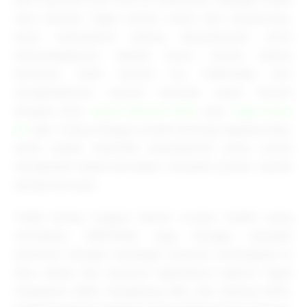
satu bandar togel online resmi dan terpercaya,
kami memahami bahwa kenyamanan serta
keterjangkauan adalah kunci utama dalam
bermain. Oleh karena itu, PUBTOGEL kini
menghadirkan inovasi taruhan super hemat
dengan fitur
togel deposit 5000
atau
togel depo
5k
saja. Cukup dengan modal seharga segelas kopi,
Anda sudah memiliki kesempatan emas untuk
mengubah keberuntungan menjadi jutaan rupiah
setiap harinya!
Tidak hanya unggul dalam urusan modal yang
merakyat, PUBTOGEL juga bangga menjadi
platform dengan
berbagai pasaran terlengkap
di
Asia. Mulai dari pasaran legendaris seperti Togel
Singapore (SGP), Hongkong (HK), dan Sydney (SDY),