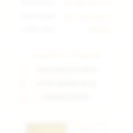
💳
Sistem Deposit
Dana, QRIS, Bank Lokal
⚡
Proses Transaksi
Kilat & Tanpa Potongan
📱
Platform Utama
PUBTOGEL
PROVIDER SLOT TERGACOR
PRAGMATIC PLAY (OLYMPUS)
PG SOFT (MAHJONG WAYS 2)
HABANERO (KOI GATE)
LOGIN
DAFTAR