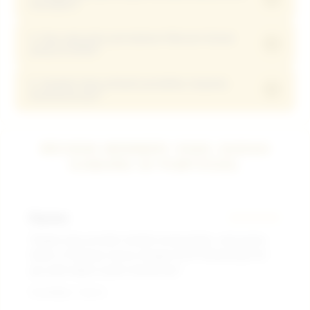
transaksi?
tanpa biaya tambahan, sehingga modal hiburan
hemat 5000 rupiah Anda tetap utuh masuk ke saldo
4. Apa saja jenis permainan hiburan hemat
Jangan khawatir! Layanan support Live Chat VVIP
akun tanpa potongan sepeserpun.
+
yang tersedia?
kami siaga 24 jam penuh untuk membantu
memastikan setiap kendala pengisian saldo minimal
5. Apakah data pribadi pendaftar terjamin
Tersedia ribuan jenis game mulai dari provider slot
deposit 5000 Anda terselesaikan dalam hitungan
+
keamanannya?
ternama seperti Pragmatic Play, PG Soft, dan
detik.
Habanero yang semuanya bisa dimainkan secara
Sangat aman! Kami menggunakan sistem enkripsi
hemat mulai dari modal 5k saja dan juga togel
tingkat tinggi yang memastikan seluruh data
REVIEW MEMBER YANG SUDAH
online.
pendaftar baru tetap terlindungi dan terjaga
GABUNG DI PUBTOGEL
kerahasiaannya.
Rayman
★★★★★
"Engine dan provider terbaik emang beda, main game
Gates of Olympus lancar banget di HP. Modal depo 5k
aja udah dapet scatter berkali-kali."
Terverifikasi - Hari Ini