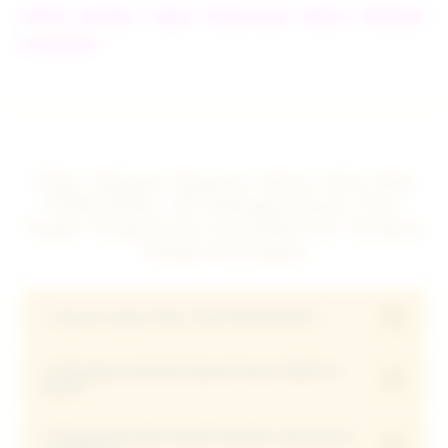
Daftar Bandar Togel Terpercaya Resmi Terbesar
Indonesia
FAQ: Ulasan Seputar Situs Toto Slot
PUBTOGEL 4D Sebagai Situs Toto
Togel Terpercaya Via QRIS 5K Terbaru
Tanpa Potongan
+
1. Apa itu Agen Situs Toto PUBTOGEL?
2. Mengapa minimal deposit harus 5000 via
PUBTOGEL adalah link Agen Situs Toto Online
+
Dana?
terpercaya di Indonesia yang mendukung transaksi
via DANA dan sistem QRIS tanpa potongan dengan
3. Bagaimana jika terjadi kendala saat proses
Metode Dana memungkinkan proses transfer kilat
proses cepat hanya dalam hitungan detik.
+