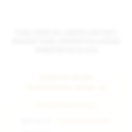
TOGEL DEPO 5K | AARTOS DAFTAR 5
BANDAR TOGEL TERPERCAYA HADIAH
TERBESAR 4D 10 JUTA
BANDAR RESMI
TERPERCAYA TOGEL 4D
INFORMASI ENGINE TERBAIK
🔥
Win Rate Slot
98.9% GAMPANG MENANG