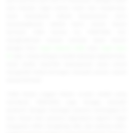
satu bandar togel online resmi dan terpercaya,
kami memahami bahwa kenyamanan serta
keterjangkauan adalah kunci utama dalam
bermain. Oleh karena itu, PUBTOGEL kini
menghadirkan inovasi taruhan super hemat
dengan fitur
togel deposit 5000
atau
togel depo
5k
saja. Cukup dengan modal seharga segelas kopi,
Anda sudah memiliki kesempatan emas untuk
mengubah keberuntungan menjadi jutaan rupiah
setiap harinya!
Tidak hanya unggul dalam urusan modal yang
merakyat, PUBTOGEL juga bangga menjadi
platform dengan
berbagai pasaran terlengkap
di
Asia. Mulai dari pasaran legendaris seperti Togel
Singapore (SGP), Hongkong (HK), dan Sydney (SDY),