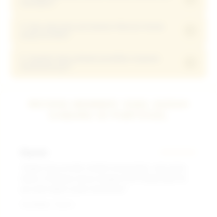
transaksi?
tanpa biaya tambahan, sehingga modal hiburan
hemat 5000 rupiah Anda tetap utuh masuk ke saldo
4. Apa saja jenis permainan hiburan hemat
Jangan khawatir! Layanan support Live Chat VVIP
akun tanpa potongan sepeserpun.
+
yang tersedia?
kami siaga 24 jam penuh untuk membantu
memastikan setiap kendala pengisian saldo minimal
5. Apakah data pribadi pendaftar terjamin
Tersedia ribuan jenis game mulai dari provider slot
deposit 5000 Anda terselesaikan dalam hitungan
+
keamanannya?
ternama seperti Pragmatic Play, PG Soft, dan
detik.
Habanero yang semuanya bisa dimainkan secara
Sangat aman! Kami menggunakan sistem enkripsi
hemat mulai dari modal 5k saja dan juga togel
tingkat tinggi yang memastikan seluruh data
REVIEW MEMBER YANG SUDAH
online.
pendaftar baru tetap terlindungi dan terjaga
GABUNG DI PUBTOGEL
kerahasiaannya.
Rayman
★★★★★
"Engine dan provider terbaik emang beda, main game
Gates of Olympus lancar banget di HP. Modal depo 5k
aja udah dapet scatter berkali-kali."
Terverifikasi - Hari Ini