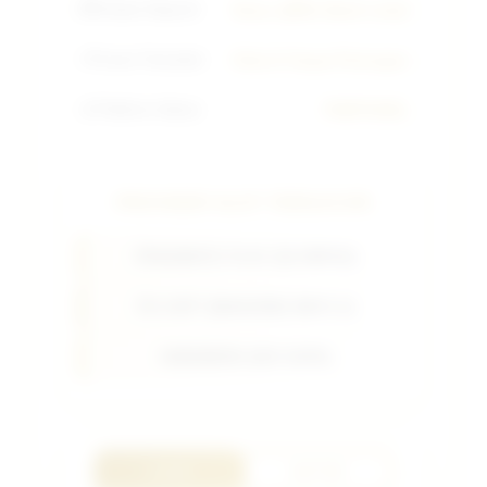
💳
Sistem Deposit
Dana, QRIS, Bank Lokal
⚡
Proses Transaksi
Kilat & Tanpa Potongan
📱
Platform Utama
PUBTOGEL
PROVIDER SLOT TERGACOR
PRAGMATIC PLAY (OLYMPUS)
PG SOFT (MAHJONG WAYS 2)
HABANERO (KOI GATE)
LOGIN
DAFTAR