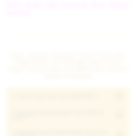
Daftar Bandar Togel Terpercaya Resmi Terbesar
Indonesia
FAQ: Ulasan Seputar Situs Toto Slot
PUBTOGEL 4D Sebagai Situs Toto
Togel Terpercaya Via QRIS 5K Terbaru
Tanpa Potongan
+
1. Apa itu Agen Situs Toto PUBTOGEL?
2. Mengapa minimal deposit harus 5000 via
PUBTOGEL adalah link Agen Situs Toto Online
+
Dana?
terpercaya di Indonesia yang mendukung transaksi
via DANA dan sistem QRIS tanpa potongan dengan
3. Bagaimana jika terjadi kendala saat proses
Metode Dana memungkinkan proses transfer kilat
proses cepat hanya dalam hitungan detik.
+