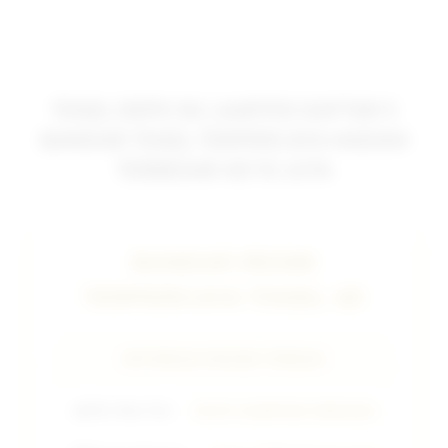
TOGEL DEPO 5K | AARTOS DAFTAR 5
BANDAR TOGEL TERPERCAYA HADIAH
TERBESAR 4D 10 JUTA
BANDAR RESMI
TERPERCAYA TOGEL 4D
INFORMASI ENGINE TERBAIK
🔥
Win Rate Slot
98.9% GAMPANG MENANG