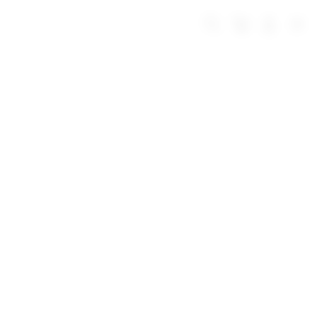
Skip
to
Troli
Login
Navigation
Deposit 5000
content