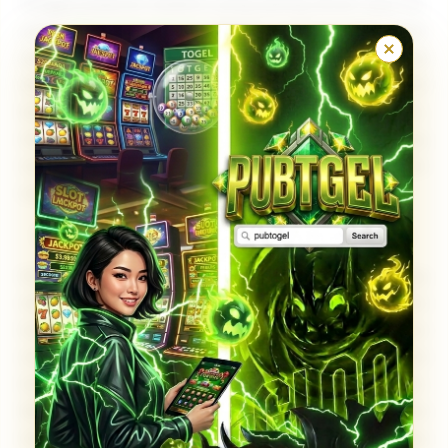
hingga pasaran modern yang paling dicari saat ini,
yaitu
Situs Toto Macau
. Semua pasaran yang kami
sediakan dijamin memiliki lisensi resmi WLA
(World Lottery Association), sehingga hasil
keluaran angka dipastikan 100% adil, transparan,
dan tanpa manipulasi. Anda bisa bebas memasang
taruhan 4D, 3D, maupun 2D dengan minimal bet
terkecil, hanya 100 perak saja!
Mengapa Anda Harus Bergabung di PUBTOGEL
Hari Ini?
Kami menjamin sistem keamanan mutakhir yang
menjaga privasi data Anda tetap aman bersama
kami. Selain itu, proses transaksi deposit dan
withdraw di situs ini sangat kilat, didukung oleh
bank lokal ternama serta e-wallet terpopuler.
Berapapun total kemenangan jackpot yang Anda
dapatkan, pasti akan kami bayar lunas tanpa