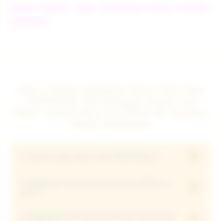
Daftar Bandar Togel Terpercaya Resmi Terbesar
Indonesia
FAQ: Ulasan Seputar Situs Toto Slot
PUBTOGEL 4D Sebagai Situs Toto
Togel Terpercaya Via QRIS 5K Terbaru
Tanpa Potongan
+
1. Apa itu Agen Situs Toto PUBTOGEL?
2. Mengapa minimal deposit harus 5000 via
PUBTOGEL adalah link Agen Situs Toto Online
+
Dana?
terpercaya di Indonesia yang mendukung transaksi
via DANA dan sistem QRIS tanpa potongan dengan
3. Bagaimana jika terjadi kendala saat proses
Metode Dana memungkinkan proses transfer kilat
proses cepat hanya dalam hitungan detik.
+