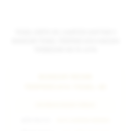
TOGEL DEPO 5K | AARTOS DAFTAR 5
BANDAR TOGEL TERPERCAYA HADIAH
TERBESAR 4D 10 JUTA
BANDAR RESMI
TERPERCAYA TOGEL 4D
INFORMASI ENGINE TERBAIK
🔥
Win Rate Slot
98.9% GAMPANG MENANG