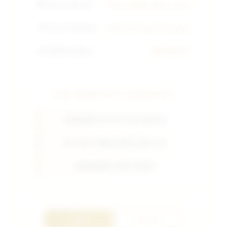
💳
Sistem Deposit
Dana, QRIS, Bank Lokal
⚡
Proses Transaksi
Kilat & Tanpa Potongan
📱
Platform Utama
PUBTOGEL
PROVIDER SLOT TERGACOR
PRAGMATIC PLAY (OLYMPUS)
PG SOFT (MAHJONG WAYS 2)
HABANERO (KOI GATE)
LOGIN
DAFTAR