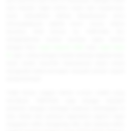
satu bandar togel online resmi dan terpercaya,
kami memahami bahwa kenyamanan serta
keterjangkauan adalah kunci utama dalam
bermain. Oleh karena itu, PUBTOGEL kini
menghadirkan inovasi taruhan super hemat
dengan fitur
togel deposit 5000
atau
togel depo
5k
saja. Cukup dengan modal seharga segelas kopi,
Anda sudah memiliki kesempatan emas untuk
mengubah keberuntungan menjadi jutaan rupiah
setiap harinya!
Tidak hanya unggul dalam urusan modal yang
merakyat, PUBTOGEL juga bangga menjadi
platform dengan
berbagai pasaran terlengkap
di
Asia. Mulai dari pasaran legendaris seperti Togel
Singapore (SGP), Hongkong (HK), dan Sydney (SDY),