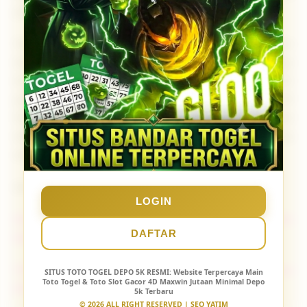
potongan sepeser pun.
Tunggu apa lagi? Jangan biarkan keberuntungan
Anda tertunda. Daftarkan diri Anda sekarang juga
di
PUBTOGEL
, nikmati keseruan menebak angka di
pasaran terlengkap, dan rasakan sensasi meraih JP
Paus dengan modal receh depo 5k. Klik tombol
daftar hari ini dan mulailah perjalanan Anda
menuju jutawan baru bersama
PUBTOGEL
!
Artikel Terkait :
LOGIN
Situs Bandar Togel Terpercaya & Link Agen Slot
DAFTAR
Gacor Hari Ini
TOTO 4D Ambyar Bandar Online TOTO88 & Utama
SITUS TOTO TOGEL DEPO 5K RESMI
: Website Terpercaya Main
Toto Togel & Toto Slot Gacor 4D Maxwin Jutaan Minimal Depo
Situs Togel Resmi
5k Terbaru
© 2026 ALL RIGHT RESERVED | SEO YATIM