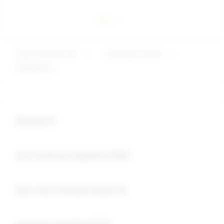
Togel Deposit 5k
>
slot depo 5000
>
PUBTOGEL
Buka
Footer Navigation
Keyword :
Buka
slot minimal deposit 5000
Buka
toto slot minimal depo 5k
Buka