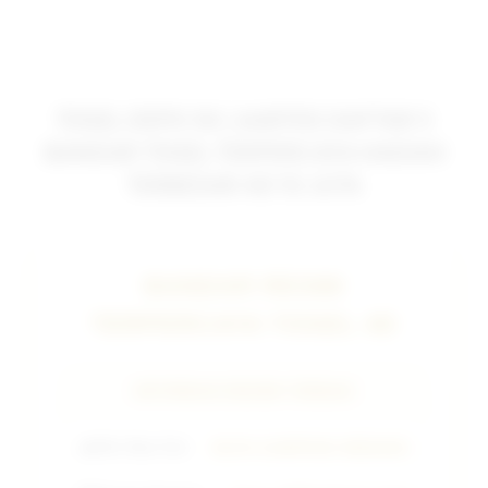
TOGEL DEPO 5K | AARTOS DAFTAR 5
BANDAR TOGEL TERPERCAYA HADIAH
TERBESAR 4D 10 JUTA
BANDAR RESMI
TERPERCAYA TOGEL 4D
INFORMASI ENGINE TERBAIK
🔥
Win Rate Slot
98.9% GAMPANG MENANG