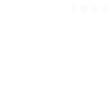
Skip
to
Troli
Login
Navigation
Deposit 5000
content