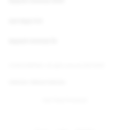
deposit minimal 5000
Buka
slot depo 5rb
Buka
deposit minimal 5k
© 2026 PUBTOGEL. All rights reserved. SEO YATIM
Indonesia / Bahasa Indonesia
Ingin Tetap Terhubung?