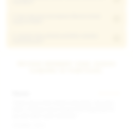
transaksi?
tanpa biaya tambahan, sehingga modal hiburan
hemat 5000 rupiah Anda tetap utuh masuk ke saldo
4. Apa saja jenis permainan hiburan hemat
Jangan khawatir! Layanan support Live Chat VVIP
akun tanpa potongan sepeserpun.
+
yang tersedia?
kami siaga 24 jam penuh untuk membantu
memastikan setiap kendala pengisian saldo minimal
5. Apakah data pribadi pendaftar terjamin
Tersedia ribuan jenis game mulai dari provider slot
deposit 5000 Anda terselesaikan dalam hitungan
+
keamanannya?
ternama seperti Pragmatic Play, PG Soft, dan
detik.
Habanero yang semuanya bisa dimainkan secara
Sangat aman! Kami menggunakan sistem enkripsi
hemat mulai dari modal 5k saja dan juga togel
tingkat tinggi yang memastikan seluruh data
REVIEW MEMBER YANG SUDAH
online.
pendaftar baru tetap terlindungi dan terjaga
GABUNG DI PUBTOGEL
kerahasiaannya.
Rayman
★★★★★
"Engine dan provider terbaik emang beda, main game
Gates of Olympus lancar banget di HP. Modal depo 5k
aja udah dapet scatter berkali-kali."
Terverifikasi - Hari Ini