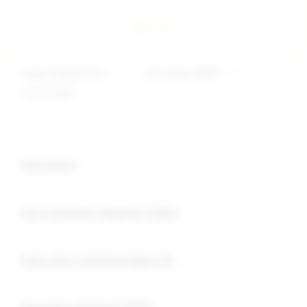
Togel Deposit 5k
>
slot depo 5000
>
PUBTOGEL
Buka
Footer Navigation
Keyword :
Buka
slot minimal deposit 5000
Buka
toto slot minimal depo 5k
Buka