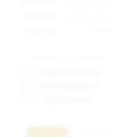
💳
Sistem Deposit
Dana, QRIS, Bank Lokal
⚡
Proses Transaksi
Kilat & Tanpa Potongan
📱
Platform Utama
PUBTOGEL
PROVIDER SLOT TERGACOR
PRAGMATIC PLAY (OLYMPUS)
PG SOFT (MAHJONG WAYS 2)
HABANERO (KOI GATE)
LOGIN
DAFTAR