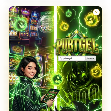
hingga pasaran modern yang paling dicari saat ini,
yaitu
Situs Toto Macau
. Semua pasaran yang kami
sediakan dijamin memiliki lisensi resmi WLA
(World Lottery Association), sehingga hasil
keluaran angka dipastikan 100% adil, transparan,
dan tanpa manipulasi. Anda bisa bebas memasang
taruhan 4D, 3D, maupun 2D dengan minimal bet
terkecil, hanya 100 perak saja!
Mengapa Anda Harus Bergabung di PUBTOGEL
Hari Ini?
Kami menjamin sistem keamanan mutakhir yang
menjaga privasi data Anda tetap aman bersama
kami. Selain itu, proses transaksi deposit dan
withdraw di situs ini sangat kilat, didukung oleh
bank lokal ternama serta e-wallet terpopuler.
Berapapun total kemenangan jackpot yang Anda
dapatkan, pasti akan kami bayar lunas tanpa