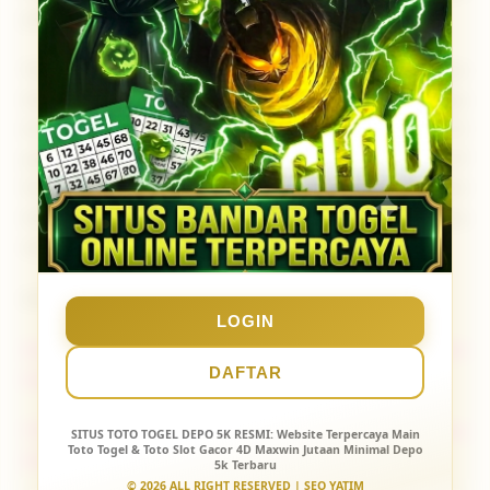
potongan sepeser pun.
Tunggu apa lagi? Jangan biarkan keberuntungan
Anda tertunda. Daftarkan diri Anda sekarang juga
di
PUBTOGEL
, nikmati keseruan menebak angka di
pasaran terlengkap, dan rasakan sensasi meraih JP
Paus dengan modal receh depo 5k. Klik tombol
daftar hari ini dan mulailah perjalanan Anda
menuju jutawan baru bersama
PUBTOGEL
!
Artikel Terkait :
LOGIN
Situs Bandar Togel Terpercaya & Link Agen Slot
DAFTAR
Gacor Hari Ini
TOTO 4D Ambyar Bandar Online TOTO88 & Utama
SITUS TOTO TOGEL DEPO 5K RESMI
: Website Terpercaya Main
Toto Togel & Toto Slot Gacor 4D Maxwin Jutaan Minimal Depo
Situs Togel Resmi
5k Terbaru
© 2026 ALL RIGHT RESERVED | SEO YATIM