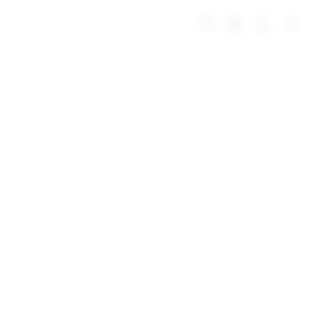
Skip
to
Troli
Login
Navigation
Deposit 5000
content