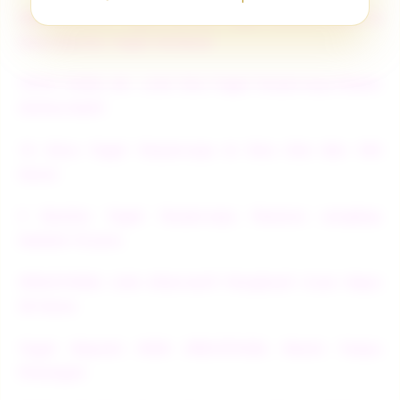
MALIKATOTO - Agen Bandar Togel Online Resmi &
Situs Bandar Togel Terbesar
TOTO TOGEL 4D : Link Toto Togel Terpercaya Resmi
Online No#1
10 Situs Togel Terpercaya & Toto Slot Bet 100
Gacor
5 Bandar Togel Terpercaya Pasaran Lengkap
Hadiah 10 Juta
SPACETOGEL Link Alternatif Penghasil Cuan Depo
5K Dana
Togel Deposit 5000 SPACETOGEL Resmi Tanpa
Potongan