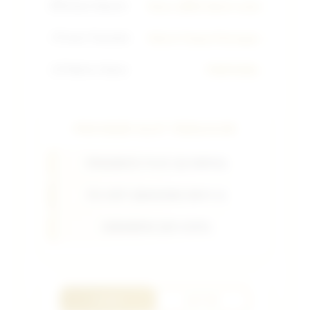
💳
Sistem Deposit
Dana, QRIS, Bank Lokal
⚡
Proses Transaksi
Kilat & Tanpa Potongan
📱
Platform Utama
PUBTOGEL
PROVIDER SLOT TERGACOR
PRAGMATIC PLAY (OLYMPUS)
PG SOFT (MAHJONG WAYS 2)
HABANERO (KOI GATE)
LOGIN
DAFTAR