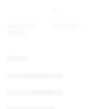
Togel Deposit 5k
>
slot depo 5000
>
PUBTOGEL
Buka
Footer Navigation
Keyword :
Buka
slot minimal deposit 5000
Buka
toto slot minimal depo 5k
Buka