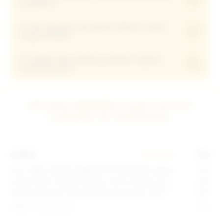
transaksi?
tanpa biaya tambahan, sehingga modal hiburan
hemat 5000 rupiah Anda tetap utuh masuk ke saldo
4. Apa saja jenis permainan hiburan hemat
Jangan khawatir! Layanan support Live Chat VVIP
akun tanpa potongan sepeserpun.
+
yang tersedia?
kami siaga 24 jam penuh untuk membantu
memastikan setiap kendala pengisian saldo minimal
5. Apakah data pribadi pendaftar terjamin
Tersedia ribuan jenis game mulai dari provider slot
deposit 5000 Anda terselesaikan dalam hitungan
+
keamanannya?
ternama seperti Pragmatic Play, PG Soft, dan
detik.
Habanero yang semuanya bisa dimainkan secara
Sangat aman! Kami menggunakan sistem enkripsi
hemat mulai dari modal 5k saja dan juga togel
tingkat tinggi yang memastikan seluruh data
REVIEW MEMBER YANG SUDAH
online.
pendaftar baru tetap terlindungi dan terjaga
GABUNG DI PUBTOGEL
kerahasiaannya.
Antoninius
★★★★★
Suhan
"Hiburan YANG SUDAH GABUNG DI PUBTOGEL paling
"Janga
terpercaya 2026. Tampilan elegan, server enteng, dan
parah.
peluang menangnya nyata banget buat pemain receh."
potonga
Terverifikasi - 3 Hari yang lalu
Terverifi