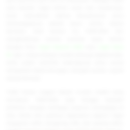
satu bandar togel online resmi dan terpercaya,
kami memahami bahwa kenyamanan serta
keterjangkauan adalah kunci utama dalam
bermain. Oleh karena itu, PUBTOGEL kini
menghadirkan inovasi taruhan super hemat
dengan fitur
togel deposit 5000
atau
togel depo
5k
saja. Cukup dengan modal seharga segelas kopi,
Anda sudah memiliki kesempatan emas untuk
mengubah keberuntungan menjadi jutaan rupiah
setiap harinya!
Tidak hanya unggul dalam urusan modal yang
merakyat, PUBTOGEL juga bangga menjadi
platform dengan
berbagai pasaran terlengkap
di
Asia. Mulai dari pasaran legendaris seperti Togel
Singapore (SGP), Hongkong (HK), dan Sydney (SDY),