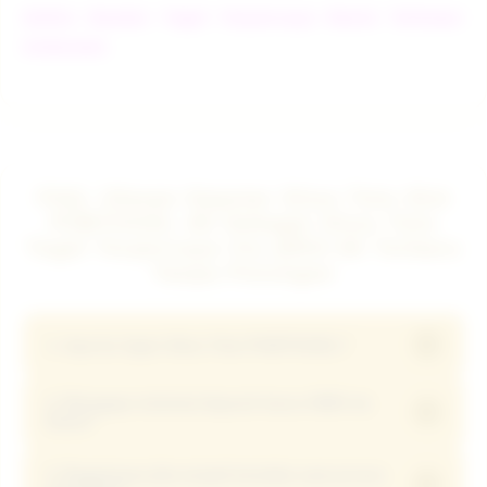
Daftar Bandar Togel Terpercaya Resmi Terbesar
Indonesia
FAQ: Ulasan Seputar Situs Toto Slot
PUBTOGEL 4D Sebagai Situs Toto
Togel Terpercaya Via QRIS 5K Terbaru
Tanpa Potongan
+
1. Apa itu Agen Situs Toto PUBTOGEL?
2. Mengapa minimal deposit harus 5000 via
PUBTOGEL adalah link Agen Situs Toto Online
+
Dana?
terpercaya di Indonesia yang mendukung transaksi
via DANA dan sistem QRIS tanpa potongan dengan
3. Bagaimana jika terjadi kendala saat proses
Metode Dana memungkinkan proses transfer kilat
proses cepat hanya dalam hitungan detik.
+