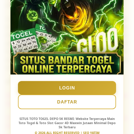
potongan sepeser pun.
Tunggu apa lagi? Jangan biarkan keberuntungan
Anda tertunda. Daftarkan diri Anda sekarang juga
di
PUBTOGEL
, nikmati keseruan menebak angka di
pasaran terlengkap, dan rasakan sensasi meraih JP
Paus dengan modal receh depo 5k. Klik tombol
daftar hari ini dan mulailah perjalanan Anda
menuju jutawan baru bersama
PUBTOGEL
!
Artikel Terkait :
LOGIN
Situs Bandar Togel Terpercaya & Link Agen Slot
DAFTAR
Gacor Hari Ini
TOTO 4D Ambyar Bandar Online TOTO88 & Utama
SITUS TOTO TOGEL DEPO 5K RESMI
: Website Terpercaya Main
Toto Togel & Toto Slot Gacor 4D Maxwin Jutaan Minimal Depo
Situs Togel Resmi
5k Terbaru
© 2026 ALL RIGHT RESERVED | SEO YATIM