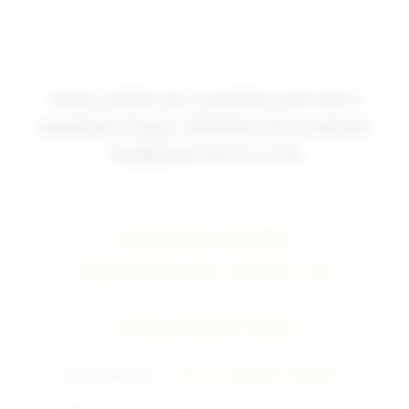
TOGEL DEPO 5K | AARTOS DAFTAR 5
BANDAR TOGEL TERPERCAYA HADIAH
TERBESAR 4D 10 JUTA
BANDAR RESMI
TERPERCAYA TOGEL 4D
INFORMASI ENGINE TERBAIK
🔥
Win Rate Slot
98.9% GAMPANG MENANG