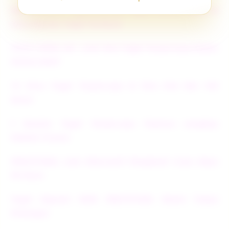
MALIKATOTO - Agen Bandar Togel Online Resmi &
Situs Bandar Togel Terbesar
TOTO TOGEL 4D : Link Toto Togel Terpercaya Resmi
Online No#1
10 Situs Togel Terpercaya & Toto Slot Bet 100
Gacor
5 Bandar Togel Terpercaya Pasaran Lengkap
Hadiah 10 Juta
SPACETOGEL Link Alternatif Penghasil Cuan Depo
5K Dana
Togel Deposit 5000 SPACETOGEL Resmi Tanpa
Potongan