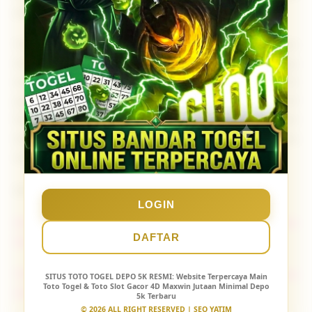
potongan sepeser pun.
Tunggu apa lagi? Jangan biarkan keberuntungan
Anda tertunda. Daftarkan diri Anda sekarang juga
di
PUBTOGEL
, nikmati keseruan menebak angka di
pasaran terlengkap, dan rasakan sensasi meraih JP
Paus dengan modal receh depo 5k. Klik tombol
daftar hari ini dan mulailah perjalanan Anda
menuju jutawan baru bersama
PUBTOGEL
!
Artikel Terkait :
LOGIN
Situs Bandar Togel Terpercaya & Link Agen Slot
DAFTAR
Gacor Hari Ini
TOTO 4D Ambyar Bandar Online TOTO88 & Utama
SITUS TOTO TOGEL DEPO 5K RESMI
: Website Terpercaya Main
Toto Togel & Toto Slot Gacor 4D Maxwin Jutaan Minimal Depo
Situs Togel Resmi
5k Terbaru
© 2026 ALL RIGHT RESERVED | SEO YATIM